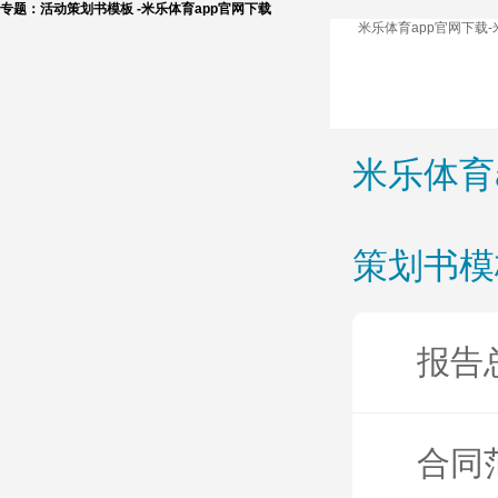
专题：活动策划书模板 -米乐体育app官网下载
米乐体育app官网下载-
米乐体育
策划书模
报告
合同