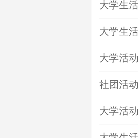
大学生活
大学生活
大学活动
社团活动
大学生