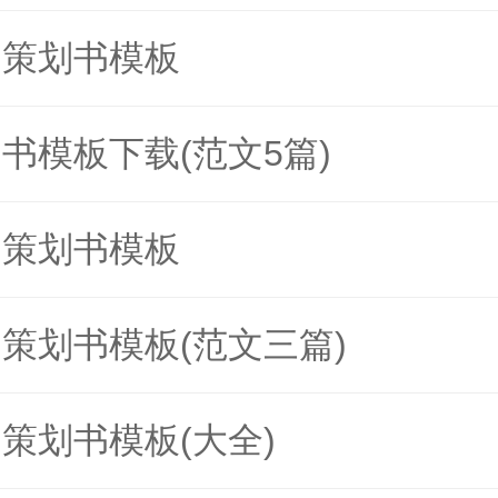
动策划书模板
书模板下载(范文5篇)
动策划书模板
策划书模板(范文三篇)
策划书模板(大全)