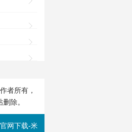
归作者所有，
站删除。
p官网下载-米