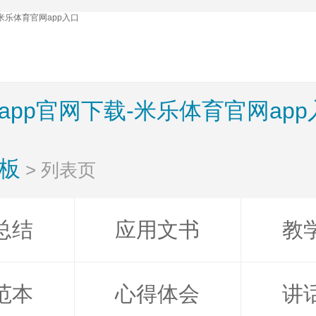
米乐体育官网app入口
app官网下载-米乐体育官网app
板
> 列表页
总结
应用文书
教
范本
心得体会
讲