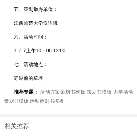
五、策划举办单位：
江西师范大学汉语班
六、活动时间：
11/17上午10：00-12:00
七、活动地点：
静湖前的草坪
推荐专题：
活动方案策划书模板
策划书模板
大学活动
策划书模板
活动策划书模板
相关推荐