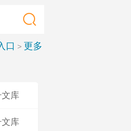
入口
更多
>
号文库
号文库