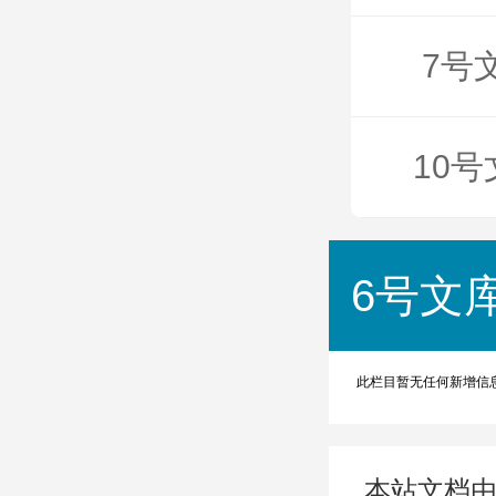
7号
10号
6号文
此栏目暂无任何新增信
本站文档由