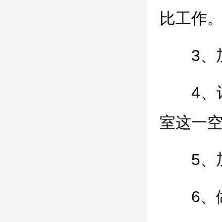
比工作
3
4
室这一
5
6