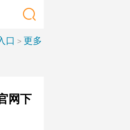
入口
更多
>
p官网下