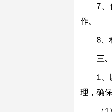
7
作。
8
三
1
理，确
（