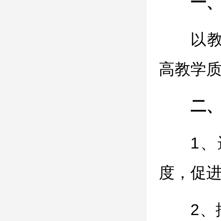
一
以
高教学
二
1
度，促
2