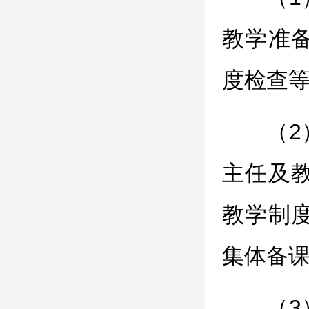
教学准
度检查
（
主任及
教学制
集体备
（