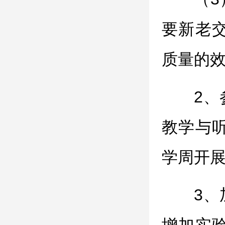
要新老
质量的
2
教学与
学周开
3