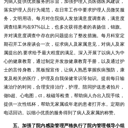
为病人提供优质服务的宗旨，加强护理人员医德医风建设，
落实护理人员行为规范，在日常工作中要求护理人员微笑服
务，文明用语。每月对住院病人发放满意度调查表，满意度
调查结果均在97%以上，也多次获得患者的表扬信，锦旗。
并对满意度调查中存在的问题提出了整改措施。每月科室定
期召开工休座谈会一次，征求病人及家属意见，对病人及家
属提出的.要求给予最大程度的满足。深入开展了以病人为中
心的健康教育，通过制定并发放健康教育手册，以及通过护
士的言传身教，黑板报宣传，让病人熟悉掌握疾病预防，康
复及相关的医疗，护理及自我保健常识等知识。提前每日输
液治疗的时间，合理安排治疗，护理。陪同护送患者拍片，
做b超、心电图，ct，核磁等检查，帮助病人办出入院手续，
提供一次性纸杯，帮助无家属或年老的患者打开水。定期的
电话回访。以细小优质的服务得到了病人及家属的称赞。
五、加强了院内感染管理严格执行了院内管理领导小组