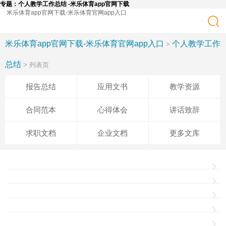
专题：个人教学工作总结 -米乐体育app官网下载
米乐体育app官网下载-米乐体育官网app入口
米乐体育app官网下载-米乐体育官网app入口
个人教学工作
>
总结
> 列表页
报告总结
应用文书
教学资源
合同范本
心得体会
讲话致辞
求职文档
企业文档
更多文库