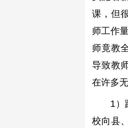
课，但
师工作量
师竟教
导致教
在许多
1
校向县