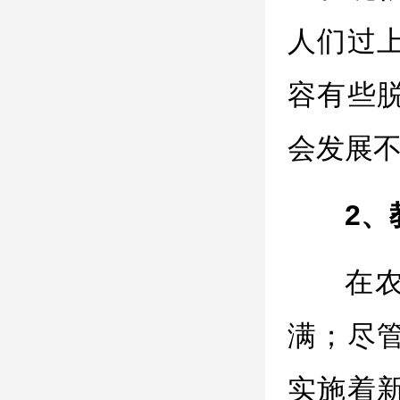
人们过
容有些
会发展
2、
在
满；尽
实施着