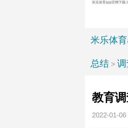
米乐体育app官网下载-
米乐体育
总结
调
>
教育调
2022-01-06