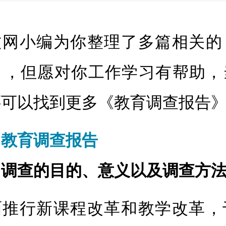
文网小编为你整理了多篇相关的
》，但愿对你工作学习有帮助，
还可以找到更多《教育调查报告
：教育调查报告
、调查的目的、意义以及调查方
面推行新课程改革和教学改革，