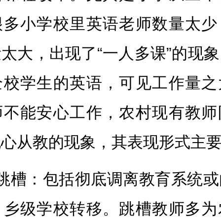
很多小学校里英语老师数量太少
太大，出现了“一人多课”的现
全校学生的英语，可见工作量之
师不能安心工作，农村现有教师
无心从教的现象，其表现形式主
）跳槽：包括彻底调离教育系统或
、乡级学校转移。跳槽教师多为