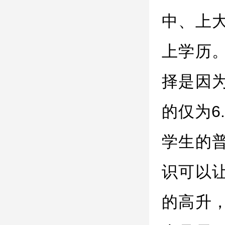
中、上
上学历
择是因
的仅为6
学生的
识可以
的高升