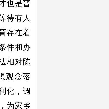
才也是普
等待有人
育存在着
条件和办
法相对陈
想观念落
利化，调
，为家乡