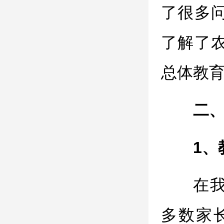
了很多
了解了
总体教
二
1、
在
多数家