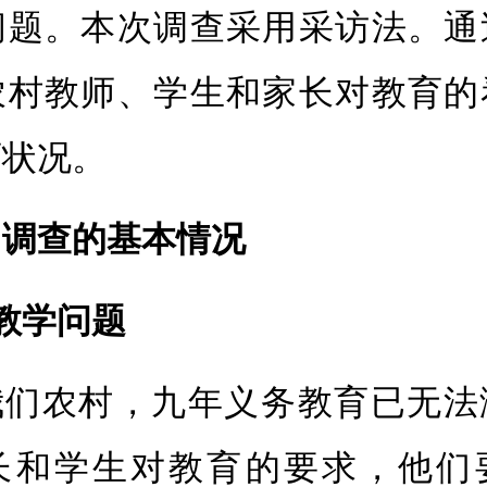
问题。本次调查采用采访法。通
农村教师、学生和家长对教育的
育状况。
、调查的基本情况
教学问题
我们农村，九年义务教育已无法
长和学生对教育的要求，他们