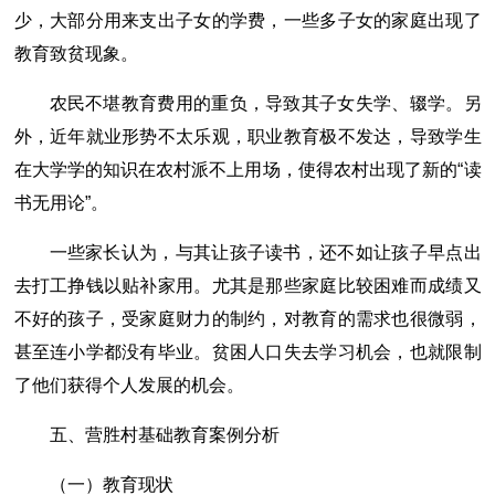
少，大部分用来支出子女的学费，一些多子女的家庭出现了
教育致贫现象。
农民不堪教育费用的重负，导致其子女失学、辍学。另
外，近年就业形势不太乐观，职业教育极不发达，导致学生
在大学学的知识在农村派不上用场，使得农村出现了新的“读
书无用论”。
一些家长认为，与其让孩子读书，还不如让孩子早点出
去打工挣钱以贴补家用。尤其是那些家庭比较困难而成绩又
不好的孩子，受家庭财力的制约，对教育的需求也很微弱，
甚至连小学都没有毕业。贫困人口失去学习机会，也就限制
了他们获得个人发展的机会。
五、营胜村基础教育案例分析
（一）教育现状