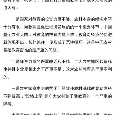
原因有：
一是国家对教育的投资力度不够。农村本身的经济水平
十分有限，而教育是促进经济发展的的一个重要环节，中国
是个农业大国，对教育的投资力度不够，教育对经济的促进
就体现不出，长此以往，便形成了恶性循环。这是中国农村
基础教育面临的最严重的问题。
二是师资力量的严重缺乏和不精。广大农村地区师资稀
少并且专业度相比之下严重不足，这对农村教育是严重不利
的。
三是农村家庭本身的贫困问题致使农村基础教育始终得
不到提高，“没钱上学”是广大农村孩子受教育的一个严重的
障碍。