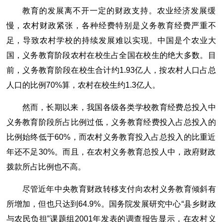
教育的发展离不开一定的财政支持。农业经济发展缓
慢，农村财政紧张，各种经费特别是义务教育经费严重不
足，导致农村学校的持续发展难以实现。中国是个农业大
国，义务教育阶段农村在校生占全国在校生的绝大多数。目
前，义务教育阶段在校生合计约1.93亿人，按农村人口占总
人口的比例70%算，农村在校生约1.3亿人。
然而，长期以来，我国各级各类学校教育经费总投入中
义务教育阶段所占比例过低，义务教育经费投入占总投入的
比例始终低于60%，而农村义务教育投入占总投入的比重近
年还不足30%。而且，在农村义务教育总投人中，政府财政
拨款所占比例也不高。
尽管近年中央教育财政转移支付向农村义务教育倾斜有
所增加，但也只达到64.9%。国务院发展研究中心“县乡财政
与农民负担”课题组2001年发表的调查报告显示，在农村义