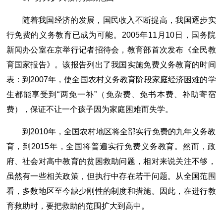
随着我国经济的发展，国民收入不断提高，我国逐步实
行免费的义务教育已成为可能。2005年11月10日，国务院
新闻办公室在京举行记者招待会，教育部首次发布《全民教
育国家报告》。该报告列出了我国实施免费义务教育的时间
表：到2007年，使全国农村义务教育阶段家庭经济困难的学
生都能享受到“两免一补”（免杂费、免书本费、补助寄宿
费），保证不让一个孩子因为家庭困难而失学。
到2010年，全国农村地区将全部实行免费的九年义务教
育，到2015年，全国将普遍实行免费义务教育。然而，政
府、社会对高中教育的贫困救助问题，相对来说关注不够，
虽然有一些相关政策，但执行中存在若干问题。从全国范围
看，多数地区至今缺少刚性的制度和措施。因此，在进行教
育救助时，要把救助的范围扩大到高中。