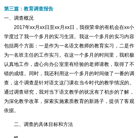
第三篇：教育调查报告
一、调查概况
2017年xx月xx日至xx月xx日，我很荣幸的有机会在xx小
学度过了我一个多月的实习生涯。我这一个多月的实习内容
包括两个方面：一是作为一名语文教师的教育实习，二是作
为一名班主任的工作实习。在这一个多月的时间里，我积极
认真地工作，虚心向办公室里有经验的老师请教，取得了不
错的成绩。同时，我还利用这一个多月的时间做了一番的调
查，这个调查是针对语文这门课在当今时代的教学情况的。
通过调查研究，我对当下语文教学的状况有了初步的了解，
为深化教学改革，探索实施素质教育的新路子，提供了客观
依据。
二、调查的具体目标和方法