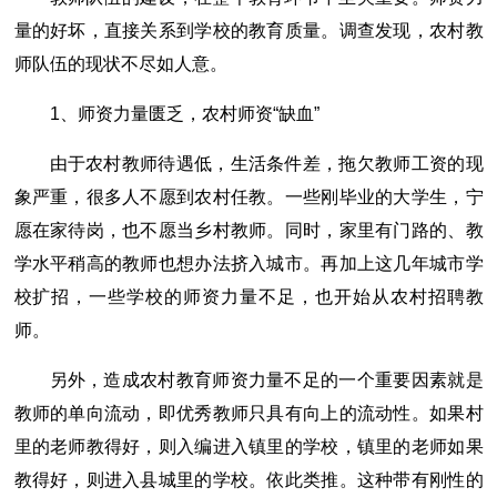
量的好坏，直接关系到学校的教育质量。调查发现，农村教
师队伍的现状不尽如人意。
1、师资力量匮乏，农村师资“缺血”
由于农村教师待遇低，生活条件差，拖欠教师工资的现
象严重，很多人不愿到农村任教。一些刚毕业的大学生，宁
愿在家待岗，也不愿当乡村教师。同时，家里有门路的、教
学水平稍高的教师也想办法挤入城市。再加上这几年城市学
校扩招，一些学校的师资力量不足，也开始从农村招聘教
师。
另外，造成农村教育师资力量不足的一个重要因素就是
教师的单向流动，即优秀教师只具有向上的流动性。如果村
里的老师教得好，则入编进入镇里的学校，镇里的老师如果
教得好，则进入县城里的学校。依此类推。这种带有刚性的