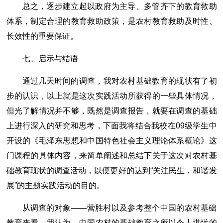
总之，逐步建立起以政府为主导、多管齐下的教育救助
体系，制定合理的教育救助政策，是农村教育救助及时性、
长效性的重要保证。
七、启示与结语
通过几天时间的调查，我对农村基础教育的现状有了初
步的认识，以上就是这次实践活动所获得的一些具体情况，
但光了解情况并不够，既然是调查报告，就要在调查的基础
上进行深入的研究和思考，下面我将结合我校在09级学生中
开设的《毛泽东思想和中国特色社会主义理论体系概论》这
门课程的具体内容，来简单阐述和总结下关于这次对农村基
础教育现状的调查活动，以便更好的达到“关注民生，和谐发
展”的主题实践活动的目的。
从调查的对象――营胜村以及参考整个中国的农村基础
教育来看，我认为，中国农村的基础教育之所以令人堪忧的