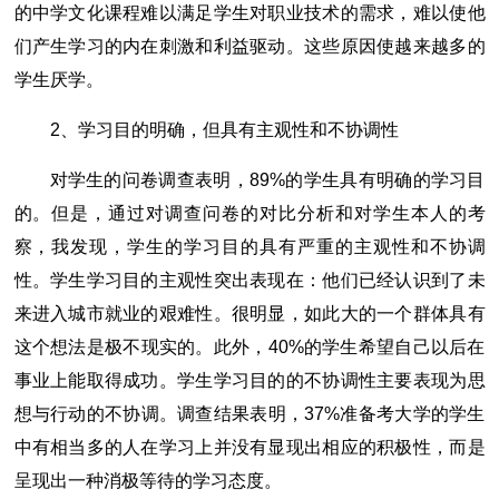
的中学文化课程难以满足学生对职业技术的需求，难以使他
们产生学习的内在刺激和利益驱动。这些原因使越来越多的
学生厌学。
2、学习目的明确，但具有主观性和不协调性
对学生的问卷调查表明，89%的学生具有明确的学习目
的。但是，通过对调查问卷的对比分析和对学生本人的考
察，我发现，学生的学习目的具有严重的主观性和不协调
性。学生学习目的主观性突出表现在：他们已经认识到了未
来进入城市就业的艰难性。很明显，如此大的一个群体具有
这个想法是极不现实的。此外，40%的学生希望自己以后在
事业上能取得成功。学生学习目的的不协调性主要表现为思
想与行动的不协调。调查结果表明，37%准备考大学的学生
中有相当多的人在学习上并没有显现出相应的积极性，而是
呈现出一种消极等待的学习态度。