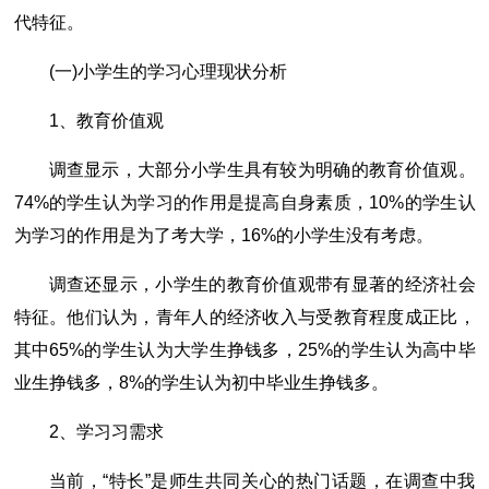
代特征。
(一)小学生的学习心理现状分析
1、教育价值观
调查显示，大部分小学生具有较为明确的教育价值观。
74%的学生认为学习的作用是提高自身素质，10%的学生认
为学习的作用是为了考大学，16%的小学生没有考虑。
调查还显示，小学生的教育价值观带有显著的经济社会
特征。他们认为，青年人的经济收入与受教育程度成正比，
其中65%的学生认为大学生挣钱多，25%的学生认为高中毕
业生挣钱多，8%的学生认为初中毕业生挣钱多。
2、学习习需求
当前，“特长”是师生共同关心的热门话题，在调查中我