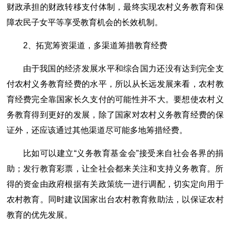
财政承担的财政转移支付体制，最终实现农村义务教育和保
障农民子女平等享受教育机会的长效机制。
2、拓宽筹资渠道，多渠道筹措教育经费
由于我国的经济发展水平和综合国力还没有达到完全支
付农村义务教育经费的水平，所以从长远发展来看，农村教
育经费完全靠国家长久支付的可能性并不大。要想使农村义
务教育得到更好的发展，除了国家对农村义务教育经费的保
证外，还应该通过其他渠道尽可能多地筹措经费。
比如可以建立“义务教育基金会”接受来自社会各界的捐
助；发行教育彩票，让全社会都来关注和支持义务教育。所
得的资金由政府根据有关政策统一进行调配，切实定向用于
农村教育。同时建议国家出台农村教育救助法，以保证农村
教育的优先发展。