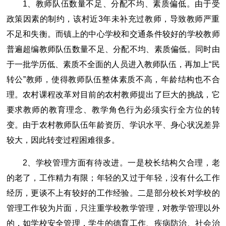
1、教师队伍数量不足、分配不均、素质偏低。由于受
政策因素的制约，该村近3年未补充过教师，导致教师严重
不足和失衡。而镇上的中心学校和交通条件较好的学校教师
普遍超编教师队伍数量不足、分配不均、素质偏低。同时由
于一批学历低、素质不全面的人员进入教师队伍，再加上“民
转公”教师，使得教师队伍整体素质不高，年龄结构也不合
理。农村课程改革对目前的农村教师提出了巨大的挑战，它
要求教师的教育理念、教学角色行为必须实行全方位的转
变。由于农村教师队伍年龄资历、学识水平、身心状况差异
较大，因此转变过程困难很多。
2、学校管理方面有待改进。一是校长结构欠合理，老
的老了，工作精力有限；年轻的又过于年轻，没有什么工作
经历，更谈不上有较好的工作经验。二是部分校长对学校的
管理工作较为片面，只注重学校教学管理，对教学管理以外
的，如学校安全管理，学生的德育工作、疾病防治、社会治