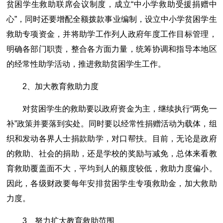
贫困学生救助联席会议制度，成立“中小学救助受援捐赠中
心”，同时还要增配全额拨款事业编制，设立中小学贫困学生
救助专项资金，并将助学工作列人政府年度工作目标管理，
明确各部门职责，整合各方面力量，统筹协调和指导本地区
的经常性助学活动，推进救助贫困学生工作。
2、加大教育救助力度
对贫困学生的救助要以政府资金为主，继续执行“两免一
补”政策并要落到实处。同时要以经常性捐赠活动为载体，组
织和发动各界人士捐款助学，对口帮扶。目前，无论是政府
的救助、社会的捐助，还是学校的奖励与减免，总体来看教
育救助覆盖面不大，平均到人的额度较低，救助力度偏小。
因此，各级财政要每年安排贫困学生专项救助金，加大救助
力度。
3、努力扩大教育救助范围