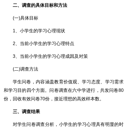
二、调查的具体目标和方法
(一)具体目标
1、小学生的学习心理现状
2、当前小学生的学习心理特点
3、当前小学生的学习心理成因及对策
(二)调查方法
学生问卷，内容涵盖教育价值观、学习态度、学习需求
和学习目的四个方面。问卷调查在六中学进行，共发问卷80
份，回收有效问卷70份，接近理想的高效样本数。
三、调查结果
对学生问卷调查分析，小学生的学习心理具有明显的时