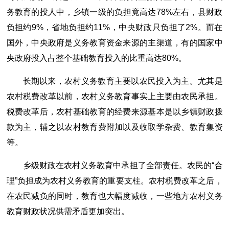
务教育的投人中，乡镇一级的负担竟高达78%左右，县财政
负担约9%，省地负担约11%，中央财政只负担了2%。而在
国外，中央政府是义务教育资金来源的主渠道，有的国家中
央政府投入占整个基础教育投入的比重高达80%。
长期以来，农村义务教育主要以农民投入为主。尤其是
农村税费改革以前，农村义务教育事实上主要由农民承担。
税费改革后，农村基础教育的经费来源基本是以乡镇财政拨
款为主，辅之以农村教育费附加以及收取学杂费、教育集资
等。
乡级财政在农村义务教育中承担了全部责任。农民的“合
理”负担成为农村义务教育的重要支柱。农村税费改革之后，
在农民减负的同时，教育也大幅度减收，一些地方农村义务
教育财政状况供需矛盾更加突出。