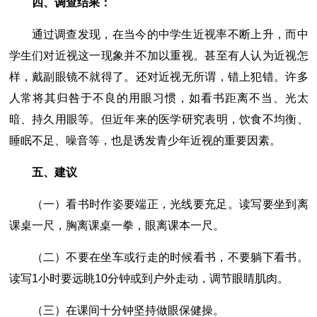
四、调查结果：
通过调查发现，在当今的中学生近视率不断上升，而中
学生们对近视这一现象并不加以重视。甚至有人认为近视怎
样，戴副眼镜不就得了。还对近视无所谓，错上犯错。许多
人常将其归咎于不良的用眼习惯，如看书距离不当、光太
暗、持久用眼等。但近年来的医学研究表明，饮食不均衡、
睡眠不足、噪音等，也是诱发青少年近视的重要因素。
五、建议
（一）看书时作姿要端正，光线要充足。读写要坐到离
课桌一尺，胸离课桌一拳，眼离课本一尺。
（二）不要在坐车或行走的时候看书，不要躺下看书。
读写1小时要远眺10分钟或到户外走动，调节眼睛肌肉。
（三）在课间十分钟坚持做眼保健操。