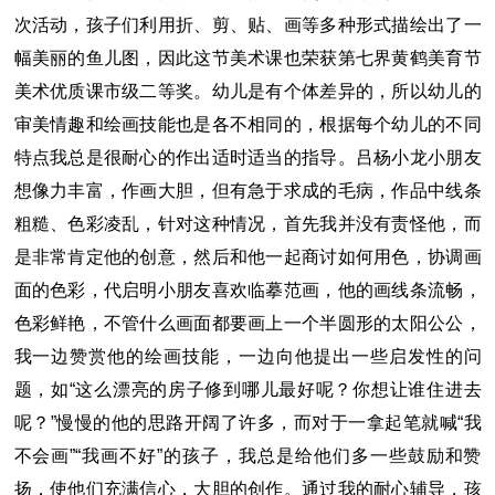
次活动，孩子们利用折、剪、贴、画等多种形式描绘出了一
幅美丽的鱼儿图，因此这节美术课也荣获第七界黄鹤美育节
美术优质课市级二等奖。幼儿是有个体差异的，所以幼儿的
审美情趣和绘画技能也是各不相同的，根据每个幼儿的不同
特点我总是很耐心的作出适时适当的指导。吕杨小龙小朋友
想像力丰富，作画大胆，但有急于求成的毛病，作品中线条
粗糙、色彩凌乱，针对这种情况，首先我并没有责怪他，而
是非常肯定他的创意，然后和他一起商讨如何用色，协调画
面的色彩，代启明小朋友喜欢临摹范画，他的画线条流畅，
色彩鲜艳，不管什么画面都要画上一个半圆形的太阳公公，
我一边赞赏他的绘画技能，一边向他提出一些启发性的问
题，如“这么漂亮的房子修到哪儿最好呢？你想让谁住进去
呢？”慢慢的他的思路开阔了许多，而对于一拿起笔就喊“我
不会画”“我画不好”的孩子，我总是给他们多一些鼓励和赞
扬，使他们充满信心，大胆的创作。通过我的耐心辅导，孩