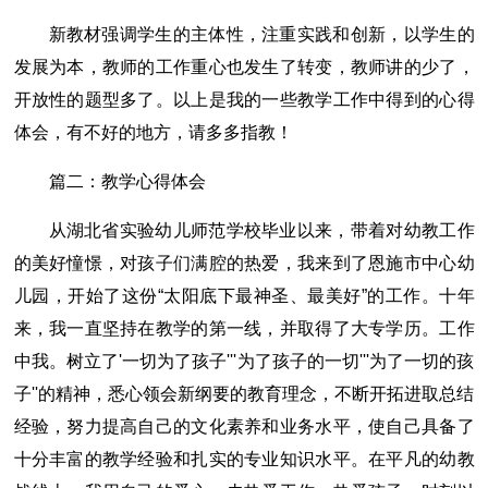
新教材强调学生的主体性，注重实践和创新，以学生的
发展为本，教师的工作重心也发生了转变，教师讲的少了，
开放性的题型多了。以上是我的一些教学工作中得到的心得
体会，有不好的地方，请多多指教！
篇二：教学心得体会
从湖北省实验幼儿师范学校毕业以来，带着对幼教工作
的美好憧憬，对孩子们满腔的热爱，我来到了恩施市中心幼
儿园，开始了这份“太阳底下最神圣、最美好”的工作。十年
来，我一直坚持在教学的第一线，并取得了大专学历。工作
中我。树立了'一切为了孩子'''为了孩子的一切'''为了一切的孩
子''的精神，悉心领会新纲要的教育理念，不断开拓进取总结
经验，努力提高自己的文化素养和业务水平，使自己具备了
十分丰富的教学经验和扎实的专业知识水平。在平凡的幼教