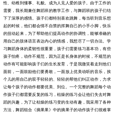
性、幼稚到懂事、礼貌。成为人见人爱的孩子。由于工作的
需要，我长期兼任舞蹈班的教学工作，与舞蹈班的孩子们结
下了深厚的感情。孩子们都特别喜欢跳舞，每当听到音乐想
起的时候，他们都会情不自禁的挥舞自己的小手小脚，快乐
的扭动起来，为了帮助他们提高动作的协调性，能够准确的
用自己的肢体语言表达内心的情感，我想尽了一切办法。学
习舞蹈身体的柔韧性很重要，孩子们需要练习基本功，有些
孩子怕疼，动作不规范，因为正是长身体的时候，不规范的
动作有可能影响孩子们的生长发育，于是我微笑着走到他们
面前，一面鼓励他们要勇敢，一面放上优美动听的音乐，挨
个儿的用自己的双手轻轻的、轻轻的帮他们纠正动作，力求
让每个孩子的动作都要优美、到位。一个完整的舞蹈每个动
作孩子们都需要反复的练习，枯燥的练习会让他们失去对舞
蹈的兴趣，为了让枯燥的练习变的生动有趣，我采用了各种
方法，舞蹈组合《摘果果》中的摘果子的动作孩子们很难掌