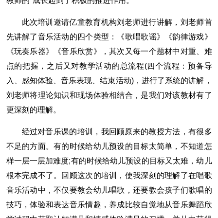
教师的*成长起到了积极的推进作用。
此次培训邀请亿童教育机构刘老师进行讲解，刘老师首
先讲解了音乐活动的四个类型：《歌唱歌谣》《韵律游戏》
《玩奏乐器》《音乐欣赏》，其次又每一个题材中对重、难
点的把握，之后又对教学活动的总流程(四个流程：预备导
入、感知体验、音乐表现、结束活动)，进行了系统的讲解，
刘老师将理论知识和现场体验相结合，是我们对该教材有了
更深刻的理解。
经过对音乐课的培训，我回顾原来的教授方法，有很多
不足的方面。有的时候给幼儿预设的目标太简单，不知道怎
样一层一层加难度;有的时候给幼儿预设的目标又太难，幼儿
根本完成不了。回顾这次的培训，使我深刻的理解了在唱歌
音乐活动中，不仅要教会幼儿唱歌，还要教会孩子们歌唱的
技巧，体验和表达音乐情趣，养成比较自觉地从音乐舞蹈欣