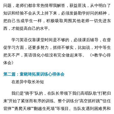
问题，老师们都非常热情帮我解答，获益匪浅，从中明白了
知识和经验不会从天上掉下来，必须发扬勤学好问的精神，
把自己当成学生一样，积极吸取周围其他老师一切先进东
西，才能提高自己的水平。
学习英语仅靠课堂时间是不够的，必须课后辅导，在督
促学习方面，还要多努力，抓得不够实，比如说，对中等生
把关不严，英语强化小组没有完全做起来等。 《>教学心得
体会》
第二篇：童晓琦拓展训练心得体会
在差异中取长补短
我们是“骑手”队的，在队长带领下我们高唱队歌“打靶归
来”开始了紧张而有序的训练。整个训练分“高空抓杆跳”“信任
背摔”“勇爬天梯”“翻越生死墙”等项目。当队友遇到困难男和