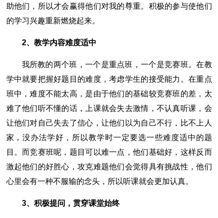
助他们，所以才会赢得他们对我的尊重。积极的参与使他们
的学习兴趣重新燃烧起来。
2、教学内容难度适中
我所教的两个班，一个是重点班，一个是竞赛班。在教
学中就要把握好题目的难度，考虑学生的接受能力。在重点
班中，难度不能太高，是由于他们的基础较竞赛班的差，太
难了他们听不懂的话，上课就会失去激情，不认真听课，会
让他们对自己失去了信心，让他们以为自己不行，比不上人
家，没办法学好，所以教学时一定要选一些难度适中的题
目。而竞赛班呢，题目可以难一点，他们基础好，这样反而
激起他们的好胜心，攻克难题他们会觉得具有挑战性，他们
心里会有一种不服输的念头，所以听课就会更加认真。
3、积极提问，贯穿课堂始终