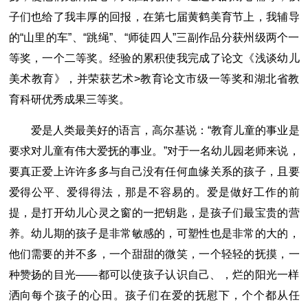
子们也给了我丰厚的回报，在第七届黄鹤美育节上，我辅导
的“山里的车”、“跳绳”、“师徒四人”三副作品分获州级两个一
等奖，一个二等奖。经验的累积使我完成了论文《浅谈幼儿
美术教育》，并荣获艺术>教育论文市级一等奖和湖北省教
育科研优秀成果三等奖。
爱是人类最美好的语言，高尔基说：“教育儿童的事业是
要求对儿童有伟大爱抚的事业。”对于一名幼儿园老师来说，
要真正爱上许许多多与自己没有任何血缘关系的孩子，且要
爱得公平、爱得得法，那是不容易的。爱是做好工作的前
提，是打开幼儿心灵之窗的一把钥匙，是孩子们最宝贵的营
养。幼儿期的孩子是非常敏感的，可塑性也是非常的大的，
他们需要的并不多，一个甜甜的微笑，一个轻轻的抚摸，一
种赞扬的目光——都可以使孩子认识自己、，烂的阳光一样
洒向每个孩子的心田。孩子们在爱的抚慰下，个个都从任