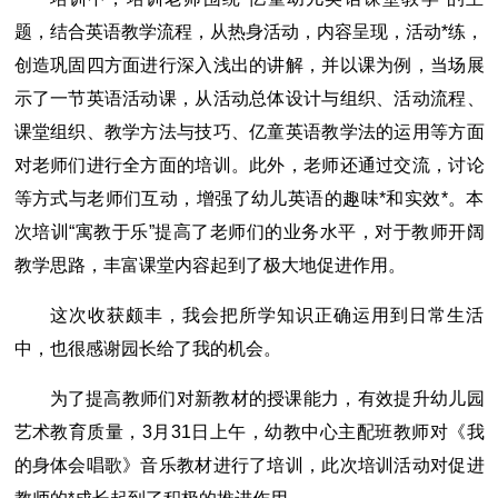
题，结合英语教学流程，从热身活动，内容呈现，活动*练，
创造巩固四方面进行深入浅出的讲解，并以课为例，当场展
示了一节英语活动课，从活动总体设计与组织、活动流程、
课堂组织、教学方法与技巧、亿童英语教学法的运用等方面
对老师们进行全方面的培训。此外，老师还通过交流，讨论
等方式与老师们互动，增强了幼儿英语的趣味*和实效*。本
次培训“寓教于乐”提高了老师们的业务水平，对于教师开阔
教学思路，丰富课堂内容起到了极大地促进作用。
这次收获颇丰，我会把所学知识正确运用到日常生活
中，也很感谢园长给了我的机会。
为了提高教师们对新教材的授课能力，有效提升幼儿园
艺术教育质量，3月31日上午，幼教中心主配班教师对《我
的身体会唱歌》音乐教材进行了培训，此次培训活动对促进