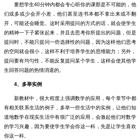
要想学生40分钟内都会专心听你的课那是不可能的，他
们或多或少会开小差，他们甚至连书本都不拿出来或不翻
开，可能还会睡觉。这时采用提问的方式的话，就会使学生
的精神一下子紧张起来，并且去思考你所提出的问题，但是
提问时，不能只提问一些选择性的问题，因为这样他们思考
的空间就会很小，这样不利于培养学生的思维能力；另外，
提问要有均匀性，不能反复提问某个学生，这样会使其他学
生回答问题的热情消退的。
4、多举实例
新教材中，很大程度上强调数学的应用，每个章节中都
有相关联系生活的例子，多举一些生活中的实例，让他们知
道地数学在现实生活中有很广泛的应用，会激起他们对数学
的学习兴趣，因为要使学生学会你这一科，先是让学生喜欢
你这一科。