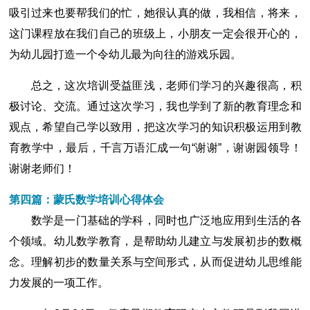
吸引过来也要帮我们的忙，她很认真的做，我相信，将来，
这门课程放在我们自己的班级上，小朋友一定会很开心的，
为幼儿园打造一个令幼儿最为向往的游戏乐园。
总之，这次培训受益匪浅，老师们学习的兴趣很高，积
极讨论、交流。通过这次学习，我也学到了新的教育理念和
观点，希望自己学以致用，把这次学习的知识积极运用到教
育教学中，最后，千言万语汇成一句“谢谢”，谢谢园领导！
谢谢老师们！
第四篇：蒙氏数学培训心得体会
数学是一门基础的学科，同时也广泛地应用到生活的各
个领域。幼儿数学教育，是帮助幼儿建立与发展初步的数概
念。理解初步的数量关系与空间形式，从而促进幼儿思维能
力发展的一项工作。