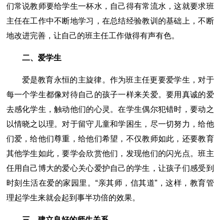
们常说教师要给学生一杯水，自己得有常流水，这就要求班
主任在工作中不断地学习，在总结经验教训的基础上，不断
地改进完善，让自己的班主任工作做得有声有色。
二、爱学生
爱是教育永恒的主旋律。作为班主任更要爱学生，对于
每一个学生都像对待自己的孩子一样来关爱。要用真诚的爱
去感化学生，触动他们的心灵。在学生偶尔犯错时，要动之
以情晓之以理。对于留守儿童和学困生，尽一切努力，给他
们爱，给他们尊重，给他们希望，不仅教师如此，还要教育
其他学生如此，要学会欣赏他们，发现他们的闪光点。班主
任用自己博大的爱心关心爱护自己的学生，让孩子们感受到
时刻生活在爱的家园里。“亲其师，信其道”，这样，教育管
理起学生来就会起到事半功倍的效果。
三、建立良好的师生关系