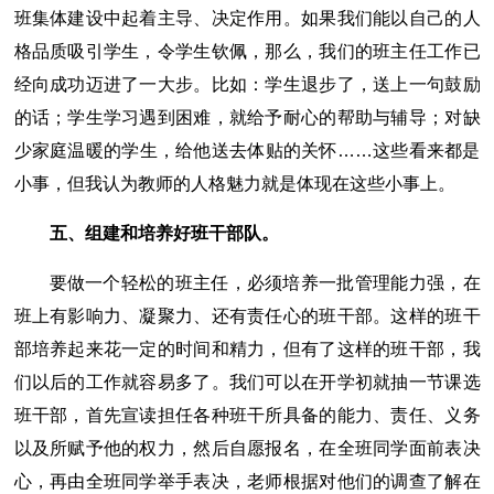
班集体建设中起着主导、决定作用。如果我们能以自己的人
格品质吸引学生，令学生钦佩，那么，我们的班主任工作已
经向成功迈进了一大步。比如：学生退步了，送上一句鼓励
的话；学生学习遇到困难，就给予耐心的帮助与辅导；对缺
少家庭温暖的学生，给他送去体贴的关怀……这些看来都是
小事，但我认为教师的人格魅力就是体现在这些小事上。
五、组建和培养好班干部队。
要做一个轻松的班主任，必须培养一批管理能力强，在
班上有影响力、凝聚力、还有责任心的班干部。这样的班干
部培养起来花一定的时间和精力，但有了这样的班干部，我
们以后的工作就容易多了。我们可以在开学初就抽一节课选
班干部，首先宣读担任各种班干所具备的能力、责任、义务
以及所赋予他的权力，然后自愿报名，在全班同学面前表决
心，再由全班同学举手表决，老师根据对他们的调查了解在