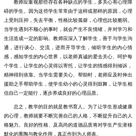
教师应重视那些存在各种缺点的学生，多关心有心理障
碍的学生。因为这些学生常常由于这样或那样的原因，心理
上受到压抑，失去平衡，性格比较孤僻，心理也比较脆弱。
当学生遇到不顺心的事时，就会产生不良情绪，并对学习和
生活造成一定的影响。教师应深入了解学生，善于与学生沟
通，进行谈心、交流，进而开导学生，倾听学生的内心情
感，感知学生的内心世界，以老师真诚的爱去关心、呵护每
个学生，让学生的心灵得以寄托，让学生的情感得到倾诉，
精神得到依靠。当学生需要关心、帮助时，老师应及时伸出
援助之手帮助学生，使学生幼小的心灵得到鼓舞，让学生相
信自己一定能行，逐步养成良好的心理品质。
总之，教学的目的就是教书育人。为了让学生形成健康
的心理，教师就要不断完善自己的人格，不断提升自己的人
格魅力。良好的性格、及高尚的道德品质将对学生产生潜移
默化的熏陶与教化作用，真正作到为人师表。