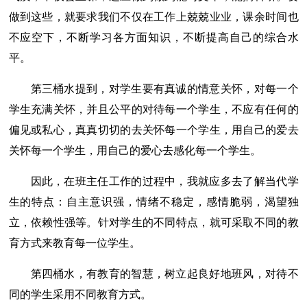
做到这些，就要求我们不仅在工作上兢兢业业，课余时间也
不应空下，不断学习各方面知识，不断提高自己的综合水
平。
第三桶水提到，对学生要有真诚的情意关怀，对每一个
学生充满关怀，并且公平的对待每一个学生，不应有任何的
偏见或私心，真真切切的去关怀每一个学生，用自己的爱去
关怀每一个学生，用自己的爱心去感化每一个学生。
因此，在班主任工作的过程中，我就应多去了解当代学
生的特点：自主意识强，情绪不稳定，感情脆弱，渴望独
立，依赖性强等。针对学生的不同特点，就可采取不同的教
育方式来教育每一位学生。
第四桶水，有教育的智慧，树立起良好地班风，对待不
同的学生采用不同教育方式。