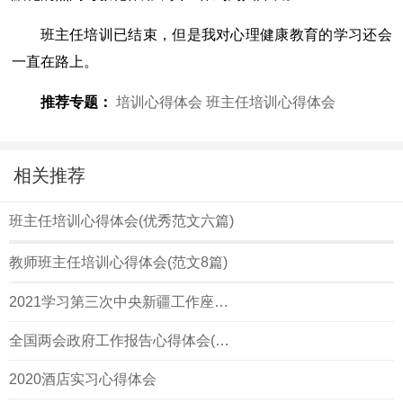
班主任培训已结束，但是我对心理健康教育的学习还会
一直在路上。
推荐专题：
培训心得体会
班主任培训心得体会
相关推荐
班主任培训心得体会(优秀范文六篇)
教师班主任培训心得体会(范文8篇)
2021学习第三次中央新疆工作座谈会精神心得体会(推荐6篇)
全国两会政府工作报告心得体会(范文8篇)
2020酒店实习心得体会