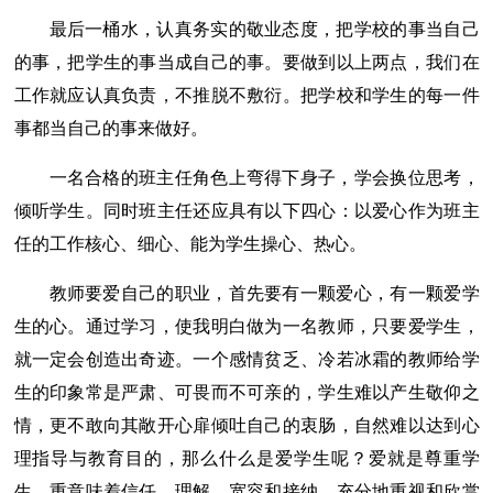
最后一桶水，认真务实的敬业态度，把学校的事当自己
的事，把学生的事当成自己的事。要做到以上两点，我们在
工作就应认真负责，不推脱不敷衍。把学校和学生的每一件
事都当自己的事来做好。
一名合格的班主任角色上弯得下身子，学会换位思考，
倾听学生。同时班主任还应具有以下四心：以爱心作为班主
任的工作核心、细心、能为学生操心、热心。
教师要爱自己的职业，首先要有一颗爱心，有一颗爱学
生的心。通过学习，使我明白做为一名教师，只要爱学生，
就一定会创造出奇迹。一个感情贫乏、冷若冰霜的教师给学
生的印象常是严肃、可畏而不可亲的，学生难以产生敬仰之
情，更不敢向其敞开心扉倾吐自己的衷肠，自然难以达到心
理指导与教育目的，那么什么是爱学生呢？爱就是尊重学
生，重意味着信任、理解、宽容和接纳，充分地重视和欣赏