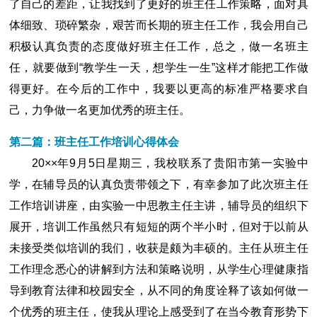
了自己的差距，让我找到了更好的班主任工作策略，面对具
体细致、琐碎繁杂，艰苦而长期的班主任工作，我会用自己
积极认真负责的态度做好班主任工作，总之，做一名班主
任，就要做到“教学生一天，想学生一生”这样才能把工作做
得更好。在今后的工作中，我要以更高的标准严格要求自
己，力争做一名更加优秀的班主任。
第二篇：班主任工作培训心得体会
20××年9月5日星期三，我校联系了贵阳市第一实验中
学，在辅导员的认真负责带领之下，有幸参加了此次班主任
工作培训讲座，由实验一中思教主任主讲，辅导员的组织下
展开，培训工作虽然只有短短的两个半小时，但对于以前从
未接受类似培训的我们，收获是颇为丰硕的。主任从班主任
工作理念悉心的讲解到方法和策略说明，从学生心理健康指
导到教育法律和校园安全，从不同的角度诠释了该如何做一
个优秀的班主任，使我从理论上感受到了在当今教育形势下