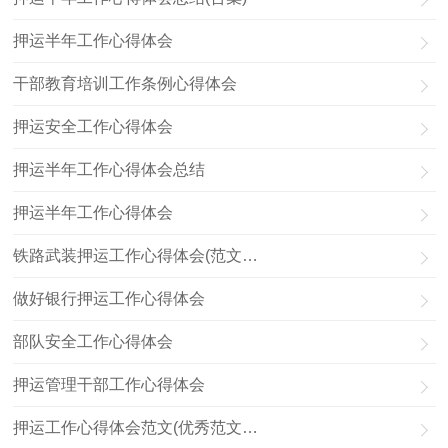
押运半年工作心得体会
干部教育培训工作条例心得体会
押运安全工作心得体会
押运半年工作心得体会总结
押运半年工作心得体会
铁路武装押运工作心得体会(范文六篇)
做好银行押运工作心得体会
部队安全工作心得体会
押运管理干部工作心得体会
押运工作心得体会范文(优秀范文二篇)