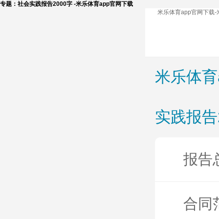
专题：社会实践报告2000字 -米乐体育app官网下载
米乐体育app官网下载-
米乐体育
实践报告2
报告
合同