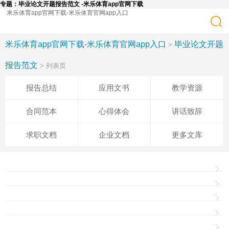
专题：毕业论文开题报告范文 -米乐体育app官网下载
米乐体育app官网下载-米乐体育官网app入口
米乐体育app官网下载-米乐体育官网app入口
毕业论文开题
>
报告范文
> 列表页
报告总结
应用文书
教学资源
合同范本
心得体会
讲话致辞
求职文档
企业文档
更多文库