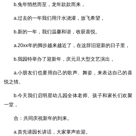
b.兔年悄然而至，龙年款款而来，
a.过去的一年我们用汗水浇灌，放飞希望，
b.新的一年，我们温馨和谐，收获喜悦。
a.20xx年的脚步越来越近了，在这辞旧迎新的日子里，
b.我园特举办了迎新年，庆元旦大型文艺演出，
a.小朋友们也要用自己的歌声、舞姿，来表达自己的喜
悦之情。
b.今天我们启明星幼儿园全体老师、孩子和家长们欢聚
一堂，
合：共同庆祝新年的到来。
a.首先请园长讲话，大家掌声欢迎。