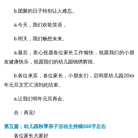
b.团聚的日子特别让人难忘。
a.今天，我们欢歌笑语，
b.明天，我们畅想未来。
a.最后，衷心祝愿各位家长工作愉快，祝愿我们的小朋
友健康快乐，祝愿我们的幼儿园锦绣辉煌。
b.各位来宾，各位家长，小朋友们，启明星幼儿园20xx
年元旦文艺汇演到此结束。
a.让我们明年元旦再会。
合：再见!
第五篇：幼儿园秋季亲子活动主持稿500字左右
各位家长大家好