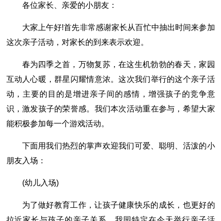
各位家长、亲爱的小朋友：
大家上午好!首先非常感谢家长从百忙中抽出时间来参加
这次亲子活动，对家长的到来表示欢迎。
春为四季之首，万物复苏，在这生机勃勃的春天，家园
互动人心暖，群星闪耀情意浓。这次我们举行的这个亲子活
动，主要的目的是增进亲子间的感情，增强孩子的竞争意
识，激发孩子的荣誉感。我们本次活动重在参与，希望大家
能积极参加每一个游戏活动。
下面用我们热烈的掌声欢迎我们可爱、聪明、活泼的小
朋友入场：
(幼儿入场)
为了做好教育工作，让孩子健康快乐的成长，也更好的
拉近家长与孩子的亲子关系，我园特定在今天举行亲子活