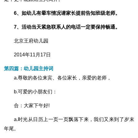
6、如幼儿有晕车情况请家长提前告知班级老师。
7、活动当天紧急联系人的电话一定要保持畅通。
北京王府幼儿园
2014年11月17日
第四篇：幼儿园主持词
a.尊敬的各位来宾、各位家长，亲爱的老师，
b.可爱的小朋友们：
合：大家下午好!
a.时光从日历上一页一页飘落下来，我们又来到了岁末
年尾。