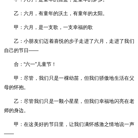
乙：六月，有童年的沃土，有童年的太阳。
甲：六月，是一支歌，一支幸福的歌
乙：小朋友们迈着喜悦的步子走进了六月，走进了我们
自己的节日——
合：“六一”儿童节！
甲：尽管，我们只是一棵幼苗，但我们骄傲地生活在父
母的怀抱。
乙：尽管我们只是一颗小星星，但我们幸福地闪亮在老
师的身边。
甲：在这美好的节日里，让我们满怀感激之情地说一声
——