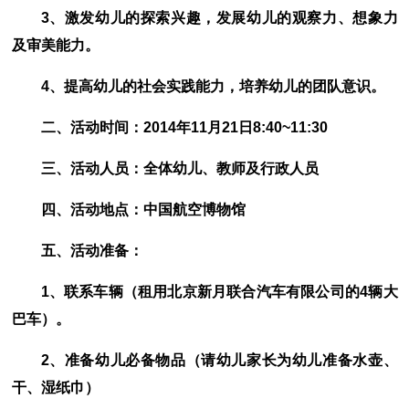
3、激发幼儿的探索兴趣，发展幼儿的观察力、想象力
及审美能力。
4、提高幼儿的社会实践能力，培养幼儿的团队意识。
二、活动时间：2014年11月21日8:40~11:30
三、活动人员：全体幼儿、教师及行政人员
四、活动地点：中国航空博物馆
五、活动准备：
1、联系车辆（租用北京新月联合汽车有限公司的4辆大
巴车）。
2、准备幼儿必备物品（请幼儿家长为幼儿准备水壶、
干、湿纸巾）