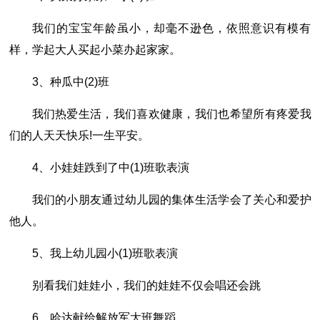
我们的宝宝年龄虽小，却毫不逊色，依照意识有模有
样，学起大人买起小菜办起家家。
3、种瓜中(2)班
我们热爱生活，我们喜欢健康，我们也希望所有疼爱我
们的人天天快乐!一生平安。
4、小娃娃跌到了中(1)班歌表演
我们的小朋友通过幼儿园的集体生活学会了关心和爱护
他人。
5、我上幼儿园小(1)班歌表演
别看我们娃娃小，我们的娃娃不仅会唱还会跳
6、哈达献给解放军大班舞蹈