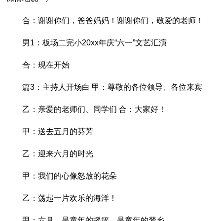
合：谢谢你们，爸爸妈妈！谢谢你们，敬爱的老师！
男1：板场二完小20xx年庆“六一”文艺汇演
合：现在开始
篇3：主持人开场白 甲：尊敬的各位领导、各位来宾
乙：亲爱的老师们、同学们 合：大家好！
甲：送去五月的芬芳
乙：迎来六月的时光
甲：我们的心像怒放的花朵
乙：荡起一片欢乐的海洋！
甲：六月，是童年的摇篮，是童年的梦乡。