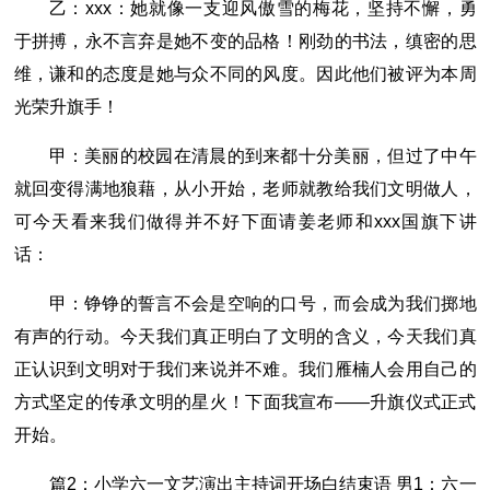
乙：xxx：她就像一支迎风傲雪的梅花，坚持不懈，勇
于拼搏，永不言弃是她不变的品格！刚劲的书法，缜密的思
维，谦和的态度是她与众不同的风度。因此他们被评为本周
光荣升旗手！
甲：美丽的校园在清晨的到来都十分美丽，但过了中午
就回变得满地狼藉，从小开始，老师就教给我们文明做人，
可今天看来我们做得并不好下面请姜老师和xxx国旗下讲
话：
甲：铮铮的誓言不会是空响的口号，而会成为我们掷地
有声的行动。今天我们真正明白了文明的含义，今天我们真
正认识到文明对于我们来说并不难。我们雁楠人会用自己的
方式坚定的传承文明的星火！下面我宣布——升旗仪式正式
开始。
篇2：小学六一文艺演出主持词开场白结束语 男1：六一