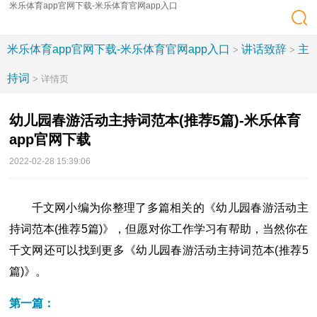
米乐体育app官网下载-米乐体育官网app入口
米乐体育app官网下载-米乐体育官网app入口
讲话致辞
主
>
>
持词
> 详情页
幼儿园春游活动主持词范本(推荐5篇)-米乐体育
app官网下载
2022-02-28 15:39:06
千文网小编为你整理了多篇相关的《幼儿园春游活动主
持词范本(推荐5篇)》，但愿对你工作学习有帮助，当然你在
千文网还可以找到更多《幼儿园春游活动主持词范本(推荐5
篇)》。
第一篇：