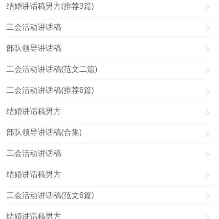
结婚讲话稿男方(推荐3篇)
工会活动讲话稿
部队领导讲话稿
工会活动讲话稿(范文二篇)
工会活动讲话稿(推荐6篇)
结婚讲话稿男方
部队领导讲话稿(合集)
工会活动讲话稿
结婚讲话稿男方
工会活动讲话稿(范文6篇)
结婚讲话稿男方