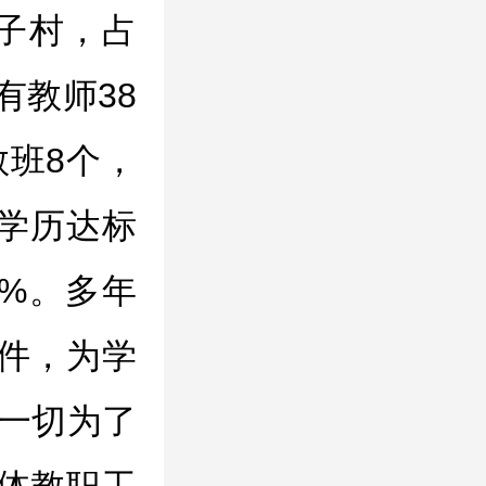
子村，占
有教师38
教班8个，
师学历达标
5%。多年
件，为学
“一切为了