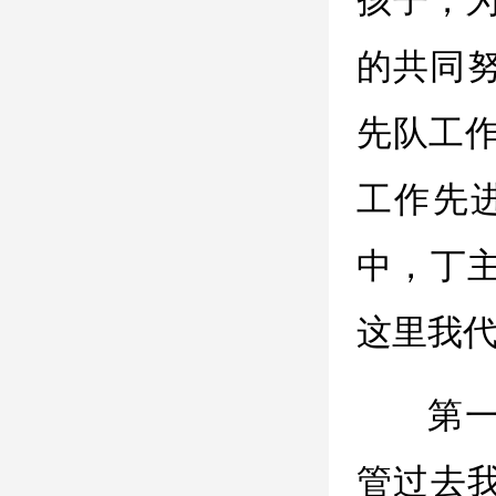
孩子，
的共同努
先队工作
工作先
中，丁
这里我
第
管过去