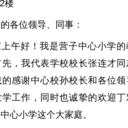
 #2楼
敬的各位领导、同事：
家上午好！我是营子中心小学的
首先，我代表学校校长张连才同
诚的感谢中心校孙校长和各位领
教学工作，同时也诚挚的欢迎丁
子中心小学这个大家庭。