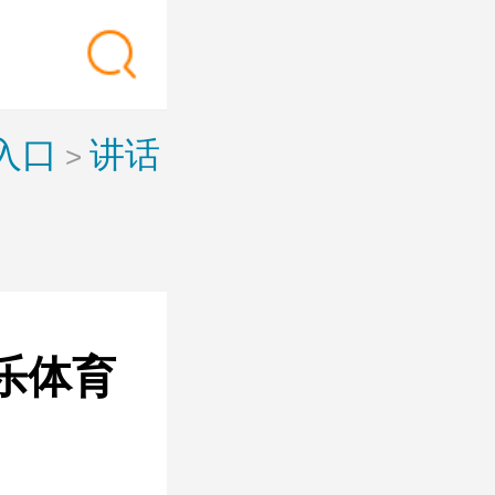
入口
讲话
>
乐体育