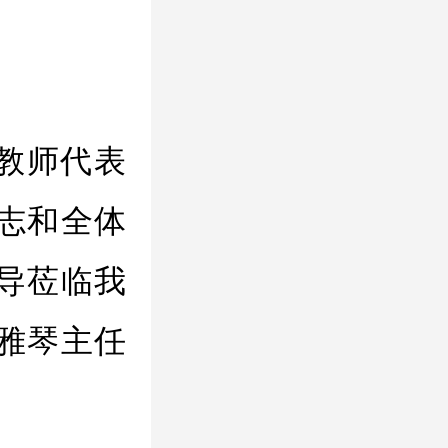
教师代表
志和全体
导莅临我
雅琴主任