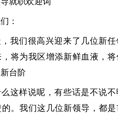
领导就职欢迎词
志们：
天，我们很高兴迎来了几位新任
来，将为我区增添新鲜血液，将
个新台阶
什么这样说呢，有些话是不说不
楚的。我们这几位新领导，都是