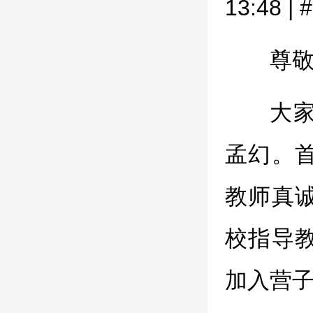
13:48 |
尊
大
孟幻。
教师真
校指导
加入营