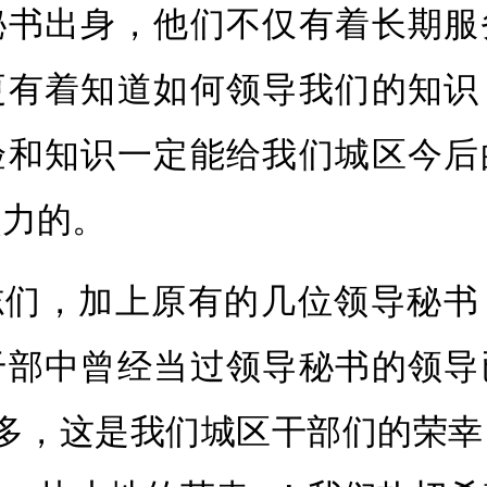
秘书出身，他们不仅有着长期服
更有着知道如何领导我们的知识
验和知识一定能给我们城区今后
点力的。
志们，加上原有的几位领导秘书
干部中曾经当过领导秘书的领导
之多，这是我们城区干部们的荣幸