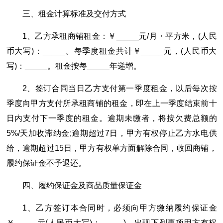
三、租金计算标准及交付方式
1、乙方承租商铺租金：￥_____元/月・平方米，(人民
币大写)：_____。每季度租金共计￥_____元，(人民币大
写)：_____。租金按每_____年递增。
2、签订合同当日乙方支付第一季度租金，以后每次按
季度向甲方支付所承租商铺的租金，即在上一季度结束前十
日内支付下一季度的租金。逾期未缴者，将按欠费总额的
5%/天加收滞纳金;逾期超过7日，甲方有权停止乙方水电供
给，逾期超过15日，甲方有权单方面解除合同，收回商铺，
履约保证金不予退还。
四、履约保证金及商品质量保证金
1、乙方签订本合同时，必须向甲方缴纳履约保证金
￥_____元(人民币大写)：_____)。出现下列事项甲方有权