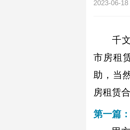
2023-06-18
千
市房租
助，当
房租赁合
第一篇