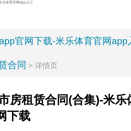
米乐体育官网app入口
app官网下载-米乐体育官网app
赁合同
> 详情页
市房租赁合同(合集)-米乐
官网下载