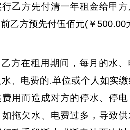
实行乙方先付清一年租金给甲方
前乙方预先付伍佰元(￥500.00
、乙方在租用期间，每月的水、
取水、电费的.单位或个人如实缴
述费用而造成对方的停水、停电
。如拖欠水、电费过多，导致供