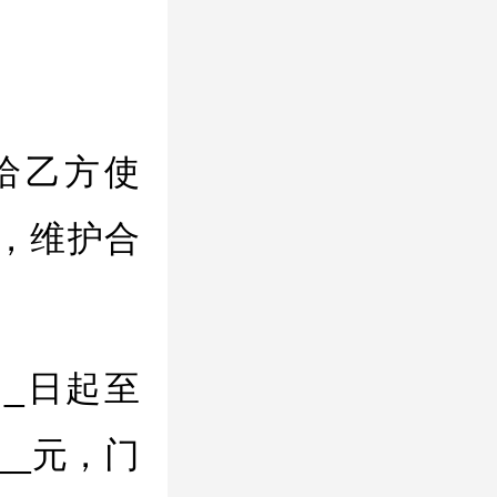
给乙方使
，维护合
月_日起至
___元，门