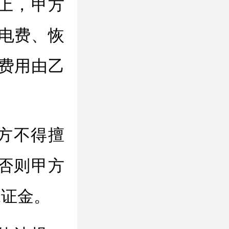
上，甲方
电费、恢
费用由乙
方不得擅
否则甲方
保证金。