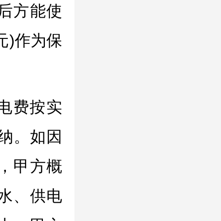
后方能使
元)作为保
电费按实
纳。如因
，甲方概
水、供电