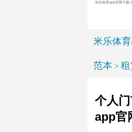
米乐体育app官网下载-
米乐体育
范本
租
>
个人门
app