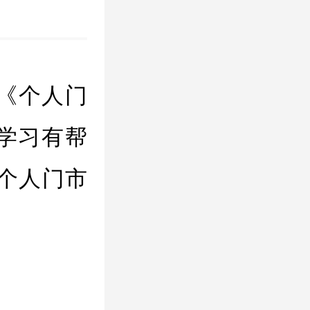
《个人门
学习有帮
个人门市