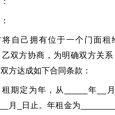
方：
方：
方将自己拥有位于一个门面租
甲乙双方协商，为明确双方关系
，双方达成如下合同条款：
租期定为年，从_____年__
年__月_日止。年租金为______