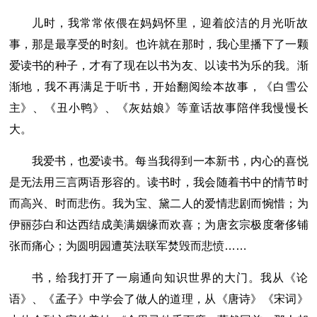
儿时，我常常依偎在妈妈怀里，迎着皎洁的月光听故
事，那是最享受的时刻。也许就在那时，我心里播下了一颗
爱读书的种子，才有了现在以书为友、以读书为乐的我。渐
渐地，我不再满足于听书，开始翻阅绘本故事，《白雪公
主》、《丑小鸭》、《灰姑娘》等童话故事陪伴我慢慢长
大。
我爱书，也爱读书。每当我得到一本新书，内心的喜悦
是无法用三言两语形容的。读书时，我会随着书中的情节时
而高兴、时而悲伤。我为宝、黛二人的爱情悲剧而惋惜；为
伊丽莎白和达西结成美满姻缘而欢喜；为唐玄宗极度奢侈铺
张而痛心；为圆明园遭英法联军焚毁而悲愤……
书，给我打开了一扇通向知识世界的大门。我从《论
语》、《孟子》中学会了做人的道理，从《唐诗》《宋词》