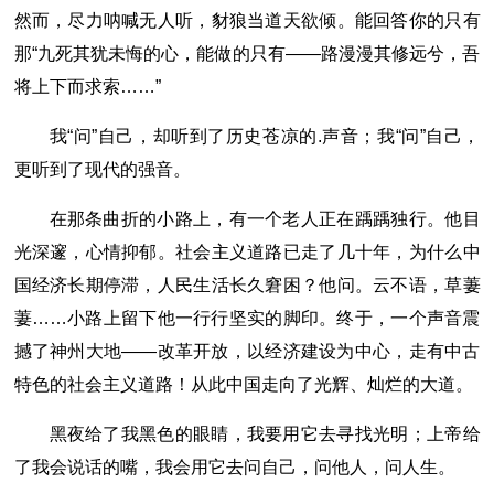
然而，尽力呐喊无人听，豺狼当道天欲倾。能回答你的只有
那“九死其犹未悔的心，能做的只有――路漫漫其修远兮，吾
将上下而求索……”
我“问”自己，却听到了历史苍凉的.声音；我“问”自己，
更听到了现代的强音。
在那条曲折的小路上，有一个老人正在踽踽独行。他目
光深邃，心情抑郁。社会主义道路已走了几十年，为什么中
国经济长期停滞，人民生活长久窘困？他问。云不语，草萋
萋……小路上留下他一行行坚实的脚印。终于，一个声音震
撼了神州大地――改革开放，以经济建设为中心，走有中古
特色的社会主义道路！从此中国走向了光辉、灿烂的大道。
黑夜给了我黑色的眼睛，我要用它去寻找光明；上帝给
了我会说话的嘴，我会用它去问自己，问他人，问人生。