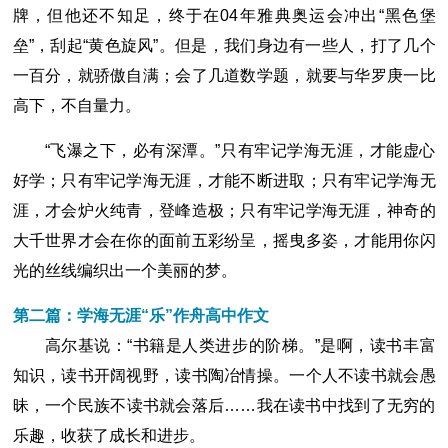
牌，但他还不知足，终于在04年雅典奥运会冲出“黑色堡
垒”，刮起“黄色旋风”。但是，我们身边有一些人，打了几个
一百分，就骄傲自满；会了几道数学题，就要与华罗庚一比
高下，不自量力。
“飞瀑之下，必有深潭。”只有牢记学海无涯，才能虚心
好学；只有牢记学海无涯，才能不断进取；只有牢记学海无
涯，才会炉火纯青，登峰造极；只有牢记学海无涯，神奇的
大千世界才会在你的面前五彩纷呈，摇曳多姿，才能用你闪
光的丝线编织出一个美丽的梦。
第二篇：学海无涯“乐”作舟高中作文
高尔基说：“书籍是人类进步的阶梯。”是啊，读书丰富
知识，读书开阔视野，读书陶冶情操。一个人不读书就会愚
昧，一个民族不读书就会落后……我在读书中找到了无穷的
乐趣，收获了成长和进步。