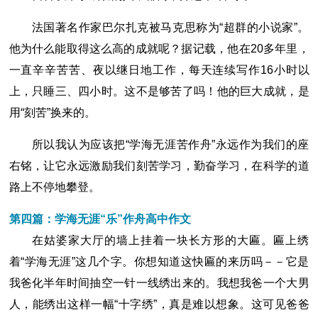
法国著名作家巴尔扎克被马克思称为“超群的小说家”。
他为什么能取得这么高的成就呢？据记载，他在20多年里，
一直辛辛苦苦、夜以继日地工作，每天连续写作16小时以
上，只睡三、四小时。这不是够苦了吗！他的巨大成就，是
用“刻苦”换来的。
所以我认为应该把“学海无涯苦作舟”永远作为我们的座
右铭，让它永远激励我们刻苦学习，勤奋学习，在科学的道
路上不停地攀登。
第四篇：学海无涯“乐”作舟高中作文
在姑婆家大厅的墙上挂着一块长方形的大匾。匾上绣
着“学海无涯”这几个字。你想知道这快匾的来历吗－－它是
我爸化半年时间抽空一针一线绣出来的。我想我爸一个大男
人，能绣出这样一幅“十字绣”，真是难以想象。这可见爸爸