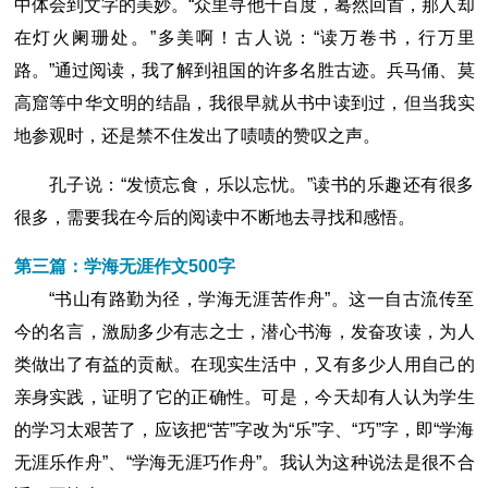
中体会到文字的美妙。“众里寻他千百度，蓦然回首，那人却
在灯火阑珊处。”多美啊！古人说：“读万卷书，行万里
路。”通过阅读，我了解到祖国的许多名胜古迹。兵马俑、莫
高窟等中华文明的结晶，我很早就从书中读到过，但当我实
地参观时，还是禁不住发出了啧啧的赞叹之声。
孔子说：“发愤忘食，乐以忘忧。”读书的乐趣还有很多
很多，需要我在今后的阅读中不断地去寻找和感悟。
第三篇：学海无涯作文500字
“书山有路勤为径，学海无涯苦作舟”。这一自古流传至
今的名言，激励多少有志之士，潜心书海，发奋攻读，为人
类做出了有益的贡献。在现实生活中，又有多少人用自己的
亲身实践，证明了它的正确性。可是，今天却有人认为学生
的学习太艰苦了，应该把“苦”字改为“乐”字、“巧”字，即“学海
无涯乐作舟”、“学海无涯巧作舟”。我认为这种说法是很不合