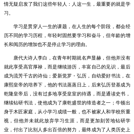
情无疑启发了我们这些年轻人：人这一生，最重要的就是学
习。
学习是贯穿人一生的课题，在人生的每个阶段，都会经
历不同的学习历程，年轻时固然要学习和奋斗，但年龄的增
长和阅历的增加也不是停止学习的理由。
唐代大诗人李白，在青年时期就名声显赫，但他并没有
就此享受高官厚禄，而是继续游历，丰富自己的见识，最后
成为流芳千古的诗仙；爱新觉罗・弘历，自幼爱好书法，在
康熙皇帝的培养下，他的书法蒸蒸日上，后来弘历登基成为
乾隆皇帝后，没有过多地享受皇室的待遇，而是通读史书，
继续钻研书法，使他成为了康乾盛世的缔造者之一；牛顿出
身于木匠家庭，从小学习成绩一般，也不被家人和学校所重
视，但他并未就此放弃学习生涯，而是更加刻苦地钻研学
业，付出了比别人多出百倍的努力，最终成为了人类历史上