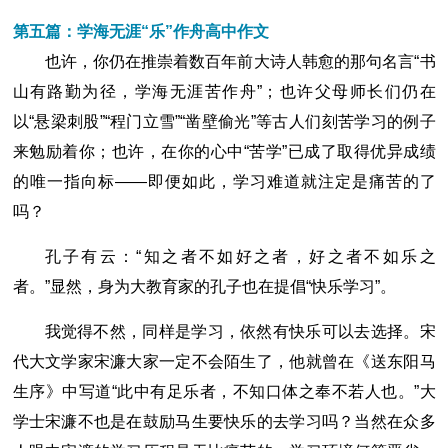
第五篇：学海无涯“乐”作舟高中作文
也许，你仍在推崇着数百年前大诗人韩愈的那句名言“书
山有路勤为径，学海无涯苦作舟”；也许父母师长们仍在
以“悬梁刺股”“程门立雪”“凿壁偷光”等古人们刻苦学习的例子
来勉励着你；也许，在你的心中“苦学”已成了取得优异成绩
的唯一指向标――即便如此，学习难道就注定是痛苦的了
吗？
孔子有云：“知之者不如好之者，好之者不如乐之
者。”显然，身为大教育家的孔子也在提倡“快乐学习”。
我觉得不然，同样是学习，依然有快乐可以去选择。宋
代大文学家宋濂大家一定不会陌生了，他就曾在《送东阳马
生序》中写道“此中有足乐者，不知口体之奉不若人也。”大
学士宋濂不也是在鼓励马生要快乐的去学习吗？当然在众多