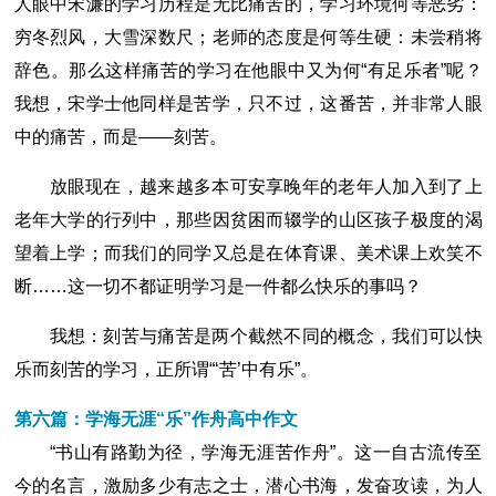
人眼中宋濂的学习历程是无比痛苦的，学习环境何等恶劣：
穷冬烈风，大雪深数尺；老师的态度是何等生硬：未尝稍将
辞色。那么这样痛苦的学习在他眼中又为何“有足乐者”呢？
我想，宋学士他同样是苦学，只不过，这番苦，并非常人眼
中的痛苦，而是――刻苦。
放眼现在，越来越多本可安享晚年的老年人加入到了上
老年大学的行列中，那些因贫困而辍学的山区孩子极度的渴
望着上学；而我们的同学又总是在体育课、美术课上欢笑不
断……这一切不都证明学习是一件都么快乐的事吗？
我想：刻苦与痛苦是两个截然不同的概念，我们可以快
乐而刻苦的学习，正所谓“‘苦’中有乐”。
第六篇：学海无涯“乐”作舟高中作文
“书山有路勤为径，学海无涯苦作舟”。这一自古流传至
今的名言，激励多少有志之士，潜心书海，发奋攻读，为人