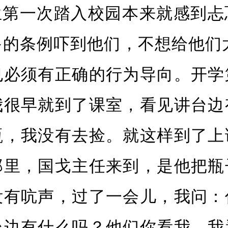
生第一次踏入校园本来就感到忐
多的条例吓到他们，不想给他们太
也必须有正确的行为导向。开学
我很早就到了课室，看见讲台边
瓶，我没有去捡。就这样到了上
那里，国戈主任来到，是他把瓶
没有吭声，过了一会儿，我问：
台边有什么吗？他们你看我，我