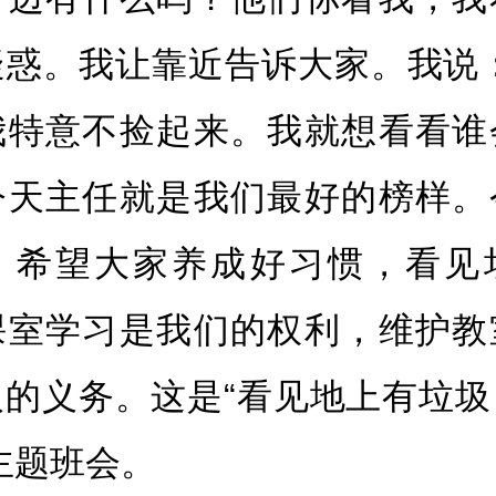
疑惑。我让靠近告诉大家。我说：
我特意不捡起来。我就想看看谁
今天主任就是我们最好的榜样。
，希望大家养成好习惯，看见
课室学习是我们的权利，维护教
人的义务。这是“看见地上有垃圾
主题班会。