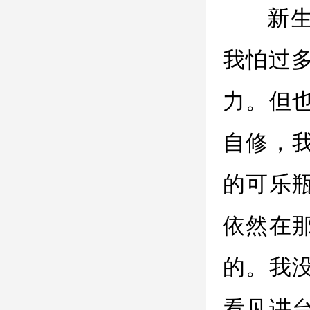
新
我怕过
力。但
自修，
的可乐
依然在
的。我
看见讲