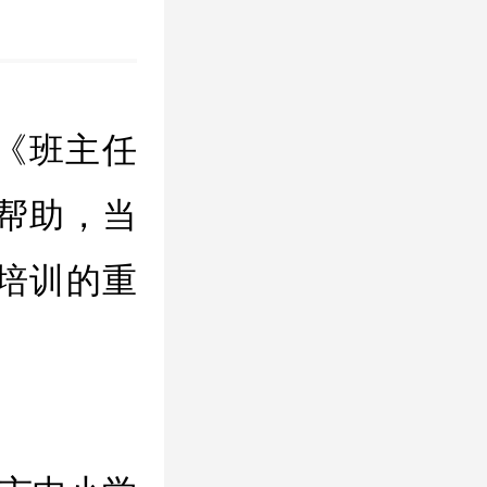
《班主任
帮助，当
培训的重