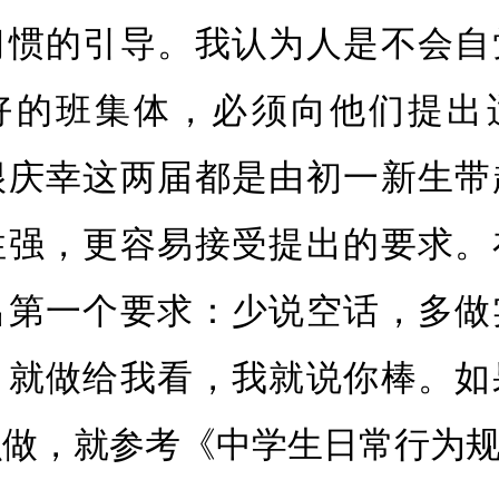
习惯的引导。我认为人是不会自
好的班集体，必须向他们提出
很庆幸这两届都是由初一新生带
性强，更容易接受提出的要求。
出第一个要求：少说空话，多做
，就做给我看，我就说你棒。如
么做，就参考《中学生日常行为