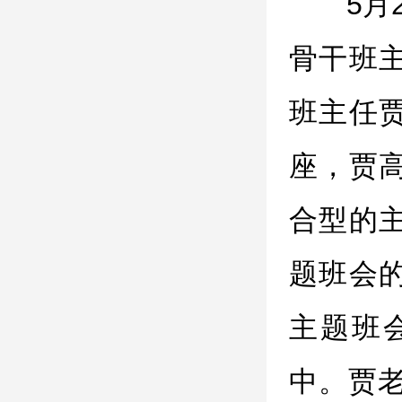
5月
骨干班
班主任
座，贾
合型的
题班会
主题班
中。贾