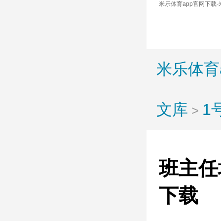
米乐体育app官网下载-
米乐体育
文库
1
>
班主任
下载