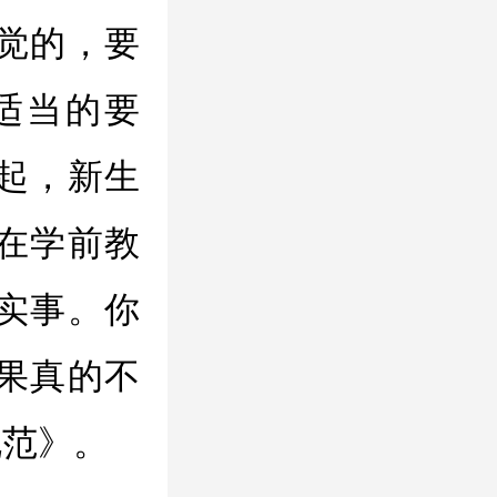
觉的，要
适当的要
起，新生
在学前教
实事。你
果真的不
规范》。