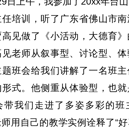
29日上午，我参加了20xx年台
主任培训，听了广东省佛山市南
贾高见做了《小活动，大德育》
高见老师从叙事型、讨论型、体
主题班会给我们讲解了一名班主
的形式。他侧重从体验型，也就
会带我们走进了多姿多彩的班
老师用自己的教学实例诠释了“好