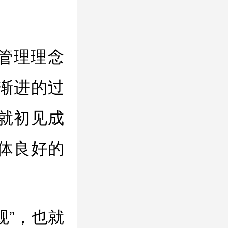
管理理念
渐进的过
就初见成
体良好的
规”，也就