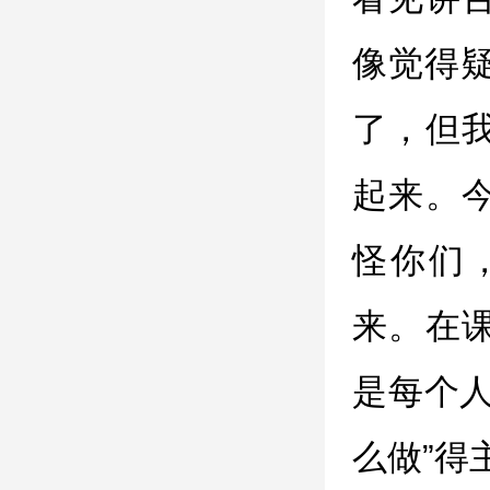
像觉得
了，但
起来。
怪你们
来。在
是每个
么做”得