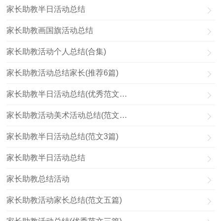
家长助教半日活动总结
家长助教画国旗活动总结
家长助教活动个人总结(合集)
家长助教活动总结家长(推荐6篇)
家长助教半日活动总结(优秀范文五篇)
家长助教活动美术活动总结(范文5篇)
家长助教半日活动总结(范文3篇)
家长助教半日活动总结
家长助教总结活动
家长助教活动家长总结(范文五篇)