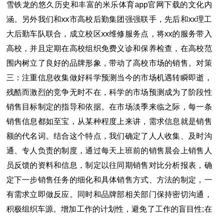
雪铁龙的悠久历史和丰富的米乐体育app官网下载的文化内
涵。另外我们和xx市高校后勤集团强强联手，先后和xx理工
大后勤车队联合，成立校区xx维修服务点，将xx的服务带入
高校，并且定期在高校组织免费义诊和保养检查，在高校范
围内树立了良好的品牌形象，带动了高校市场的销售。对策
三：注重信息收集做好科学预测当今的市场机遇转瞬即逝，
残酷而激烈的竞争无时不在，科学的市场预测成为了阶段性
销售目标制定的指导和依据。在市场淡季来临之际，每一条
销售信息都如至宝，从某种程度上来讲，需求信息就是销售
额的代名词。结合这个特点，我们确定了人人收集、及时沟
通、专人负责的制度，通过每天上班前的销售晨会上销售人
员反馈的资料和信息，制定以往同期销售对比分析报表，确
定下一步销售任务的细化和具体销售方式、方法的制定，一
有需求立即做反应。同时和品牌部相关部门保持密切沟通，
积极组织车源。增加工作的计划性，避免了工作的盲目性;在