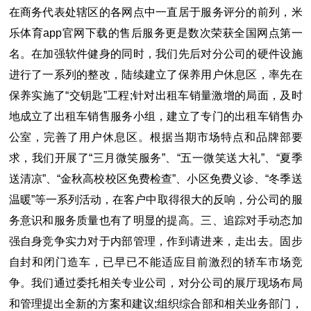
在商务代表处辖区的各网点中一直居于服务评分的前列，米
乐体育app官网下载的售后服务更是数次荣获全国网点第一
名。在加强软件健身的同时，我们先后对分公司的硬件设施
进行了一系列的整改，陆续建立了保养用户休息区，率先在
保养实施了“交钥匙”工程;针对出租车销量激增的局面，及时
地成立了出租车销售服务小组，建立了专门的出租车销售办
公室，完善了用户休息区。根据当期市场特点和品牌部要
求，我们开展了“三月微笑服务”、“五一微笑送大礼”、“夏季
送清凉”、“金秋高校校区免费检查”、小区免费义诊、“冬季送
温暖”等一系列活动，在客户中取得很大的反响，分公司的服
务意识和服务质量也有了明显的提高。三、追踪对手动态加
强自身竞争实力对于内部管理，作到请进来，走出去。固步
自封和闭门造车，已早已不能适应目前激烈的轿车市场竞
争。我们通过委托相关专业公司，对分公司的展厅现场布局
和管理提出全新的方案和建议;组织综合部和相关业务部门，