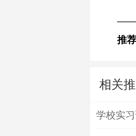
___
推
相关推
学校实习