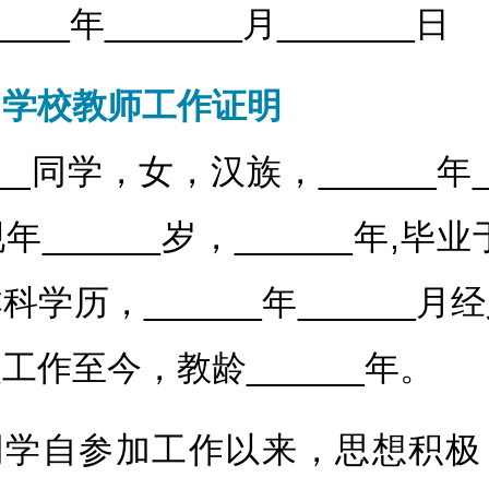
____年_______月_______日
：学校教师工作证明
___同学，女，汉族，______年_
______岁，______年,毕业于
科学历，______年______月
工作至今，教龄______年。
同学自参加工作以来，思想积极