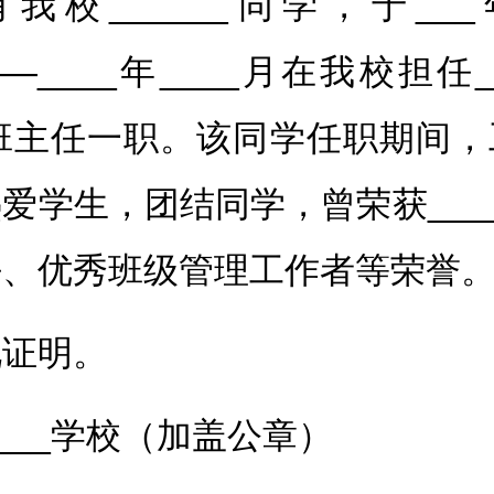
我校______同学，于___
―____年____月在我校担任_
班班主任一职。该同学任职期间
爱学生，团结同学，曾荣获___
任、优秀班级管理工作者等荣誉
此证明。
____学校（加盖公章）