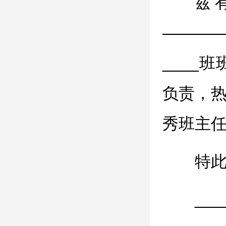
兹有
――――
____
负责，热
秀班主
特
__