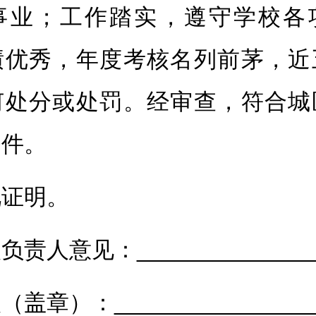
事业；工作踏实，遵守学校各
绩优秀，年度考核名列前茅，近
何处分或处罚。经审查，符合城
条件。
此证明。
负责人意见：______________
（盖章）：________________