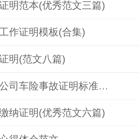
证明范本(优秀范文三篇)
工作证明模板(合集)
证明(范文八篇)
平安保险公司车险事故证明标准文本(范文8篇)
缴纳证明(优秀范文六篇)