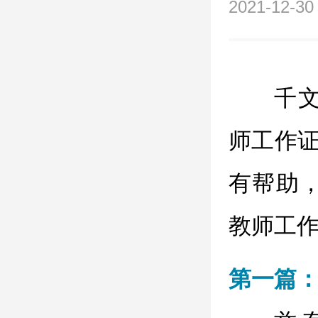
2021-12-30
千
师工作证
有帮助
教师工作
第一篇