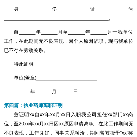
身份证号
______________________________________。
自______年______月至______年______月于我单位
工作，在此期间无不良表现，因个人原因辞职，现与我单位
已不存在劳动关系。
特此证明!
单位(盖章)______________________
______年______月______日
第四篇：执业药师离职证明
兹证明xx自xx年xx月xx日入职我公司担任xx部门xx岗
位，至20xx年xx月xx日因xx原因申请离职，在此工作期间无
不良表现，工作良好，同事关系融洽，期间曾被授予“xx”称