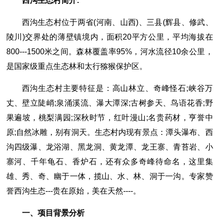
西沟生态村简介:
西沟生态村位于两省(河南、山西)、三县(辉县、修武、
陵川)交界处的薄壁镇境内，面积20平方公里，平均海拔在
800---1500米之间。森林覆盖率95%，河水流径10余公里，
是国家级重点生态林和太行猕猴保护区。
西沟生态村主要特征是：高山林立、奇峰怪石;峡谷万
丈、壁立陡峭;泉涌溪流、瀑大潭深;古树参天、鸟语花香;野
果遍坡，桃梨满园;深秋时节，红叶漫山;名贵药材，亨誉中
原;自然冰雕，别有洞天。生态村内现有景点：潭头瀑布、西
沟四级瀑、龙浴湖、黑龙洞、黄龙潭、龙王寨、青苔岩、小
寨河、千年龟石、香炉石，还有众多奇峰待命名，这里集
雄、秀、奇、幽于一体，揽山、水、林、洞于一沟。专家赞
誉西沟生态---贵在原始，美在天然----。
一、项目背景分析