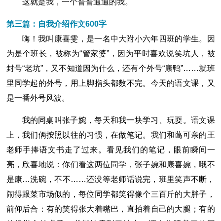
这就是我，一个普普通通的我。
第三篇：自我介绍作文600字
嗨！我叫康喜雯，是一名中大附小六年四班的学生。因
为是个班长，被称为“管家婆”，因为平时喜欢说笑坑人，被
封号“老坑”，又不知道因为什么，还有个外号“康鸭”……就班
里同学起的外号，用上脚指头都数不完。今天的语文课，又
是一番外号风波。
我的同桌叫张子婉，每天和我一块学习、玩耍。语文课
上，我们俩按照以往的习惯，在做笔记。我们和蔼可亲的王
老师手捧语文书走了过来。看见我们的笔记，眼前瞬间一
亮，欣喜地说：你们看这两位同学，张子婉和康喜婉，哦不
是康…洗碗，不不……还没等老师话说完，班里笑声不断，
闹得跟菜市场似的，每位同学都笑得像个三百斤的大胖子，
前仰后合：有的笑得张大着嘴巴，直拍着自己的大腿；有的