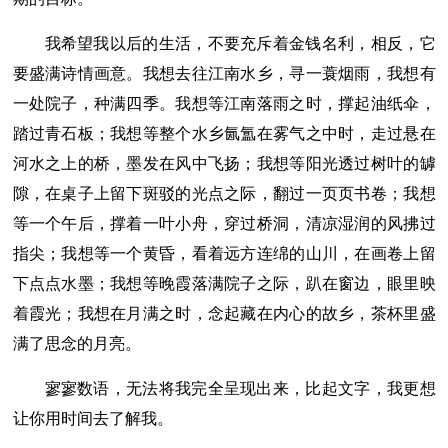
我希望我以后的生活，不要充斥着金钱名利，相反，它
要盛满诗情画意。我想去往江南水乡，寻一蓑烟雨，我想有
一处院子，种满四季。我想等江南落雨之时，撑起油纸伞，
踏过青石板；我想等整个水乡氤氲在雾气之中时，走过悬在
河水之上的桥，墨发在风中飞扬；我想等阳光透过树叶的罅
隙，在桌子上留下斑驳的光点之际，翻过一页页书卷；我想
等一个午后，撑着一叶小舟，穿过桥洞，清凉湿润的风拂过
指尖；我想等一个黄昏，看着远方连绵的山川，在画卷上留
下点点水墨；我想等晚霞落满院子之际，趴在窗边，眼里映
着霞光；我想在月满之时，念起藏在内心的故乡，茶杯里盛
满了思念的月亮。
寥寥数语，无法将我完全呈现出来，比起文字，我更想
让你用时间去了解我。