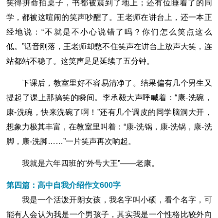
笑得拼命拍桌子，书都被震到了地上；还有位睡着了的同
学，都被这喧闹的笑声吵醒了。王老师在讲台上，还一本正
经地说：“不就是不小心说错了吗？你们怎么笑点这么
低。”话音刚落，王老师却憋不住笑声在讲台上放声大笑，连
站都站不稳了。这笑声足足延续了五分钟。
下课后，教室里好不容易清净了。结果偏有几个男生又
提起了课上那搞笑的瞬间。李承毅大声呼喊着：“康-洗碗，
康-洗碗，快来洗碗了啊！”还有几个调皮的同学脑洞大开，
想象力极其丰富，在教室里叫着：“康-洗锅，康-洗锅，康-洗
脚，康-洗脚……”一片笑声再次响起。
我就是六年四班的“外号大王”――老康。
第四篇：高中自我介绍作文600字
我是一个活泼开朗女孩，我名字叫小硕，看个名字，可
能有人会认为我是一个男孩子，其实我是一个性格比较外向