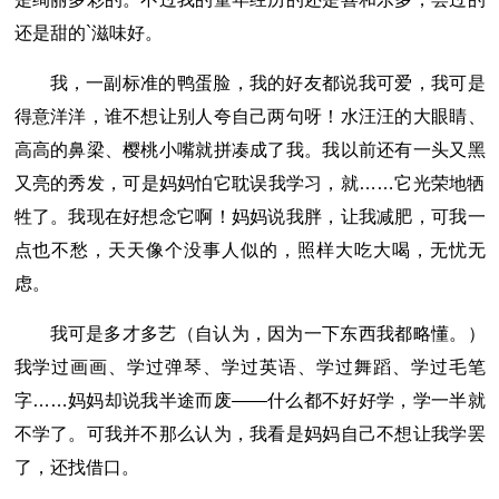
还是甜的`滋味好。
我，一副标准的鸭蛋脸，我的好友都说我可爱，我可是
得意洋洋，谁不想让别人夸自己两句呀！水汪汪的大眼睛、
高高的鼻梁、樱桃小嘴就拼凑成了我。我以前还有一头又黑
又亮的秀发，可是妈妈怕它耽误我学习，就……它光荣地牺
牲了。我现在好想念它啊！妈妈说我胖，让我减肥，可我一
点也不愁，天天像个没事人似的，照样大吃大喝，无忧无
虑。
我可是多才多艺（自认为，因为一下东西我都略懂。）
我学过画画、学过弹琴、学过英语、学过舞蹈、学过毛笔
字……妈妈却说我半途而废――什么都不好好学，学一半就
不学了。可我并不那么认为，我看是妈妈自己不想让我学罢
了，还找借口。