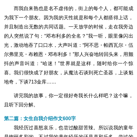
而我自来熟也是名不虚传的，街上的每个人，都可能成
为我下一个朋友。因为我的天性就是和每个人都搭得上话，
并且制造出无数的共同话题。一天放学的时候，走在我旁边
的人突然说了句：“邓布利多的全名？”我一听，眼里像闪出
光，激动地吞了口口水，大声叫道：“阿不思・帕西瓦尔・伍
尔弗里克・布赖恩・邓布利多！”那人兴奋地转回头来，用颤
抖的声音叫道：“哈迷！”世界就是这样，随时给你一个惊
喜。我们很快成了好朋友，从魔法石谈到死亡圣器，上谈魁
地奇，下谈713金库……
讲完我的故事，你一定很好奇我长什么样吧？这个嘛，
且听下回分解。
第二篇：女生自我介绍作文600字
我经历过喜怒哀乐，也尝过酸甜苦辣。所以说我的童年
是绚丽多彩的。不过我的童年经历的还是喜和乐多，尝过的