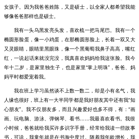
女孩子。因为我爸爸姓陈，又是硕士，以全家人都希望我能
够像爸爸那样也是硕士。
我有一头乌黑发亮头发，喜欢梳一把马尾巴。我有一个
椭圆形脸蛋，像一小鸡蛋，在那椭圆形脸上，长着一双又大
又灵眼睛，眼睛里黑眼珠，像一个黑葡萄我鼻子高高，嘴红
红，一说起话来就没完没，我真喜欢妈妈给我这张脸。我今
年十二岁，是家里独生子，也是家里“掌上明珠”，爸爸、妈
妈平时都爱宠着我。
我在班上学习虽然谈不上数一数二，却是小有名气，我
人缘也很好，班上有一大半同学都是我好朋友其中还有我“知
心朋友”。我不仅朋友多，而且兴趣爱好也多不得，有：“画
画、玩电脑、游泳、弹钢琴、看书……我最喜欢看书。我很
小时候，爸爸就给我买许多识字手册，经常给我读一些故事
书，可说，我童年就是在书海中度过。随着我年龄增长，我