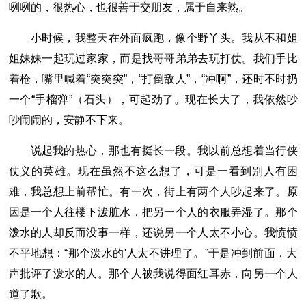
咧咧的，很热心，也很善于交朋友，属于自来熟。
小时候，我整天在外面疯跑，像个野丫头。我从不和姐
姐妹妹一起玩过家家，而是找哥哥弟弟去玩打仗。我们手比
着枪，嘴里喊着“突突突”，“打倒敌人”，“冲啊”，还时不时扔
一个“手榴弹”（石头），可起劲了。现在长大了，我依然吵
吵闹闹的，安静不下来。
说起我的热心，那也有挺长一段。我以前总想着当行侠
仗义的英雄。现在虽然不这么想了，可是一看到别人有困
难，我总想上前帮忙。有一次，街上有两个人吵起来了。原
因是一个人往楼下泼脏水，把另一个人的衣服弄湿了。那个
泼水的人却反而没事一样，还说另一个人太不小心。我愤愤
不平地想：“那个泼水的'人太不讲理了。”于是冲到前面，大
声批评了泼水的人。那个人被我说得面红耳赤，向另一个人
道了歉。