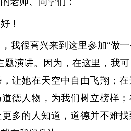
敬的老师、同学们：
家好！
天，我很高兴来到这里参加“做一
的主题演讲。因为，在这里，我可
膀，让她在天空中自由飞翔；在
扬道德人物，为我们树立榜样；
让更多的人知道，道德并不难找