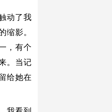
触动了我
的缩影。
一，有个
来。当记
留给她在
，我看到