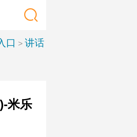
入口
讲话
>
-米乐