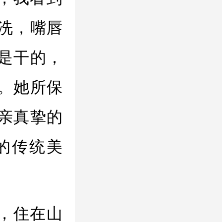
洗，嘴唇
是干的，
。她所保
亲真挚的
的传统美
，住在山