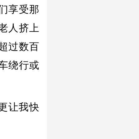
们享受那
老人挤上
超过数百
车绕行或
更让我快