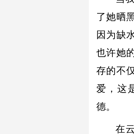
了她晒
因为缺
也许她
存的不
爱，这
德。
在