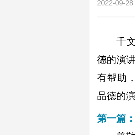
2022-09-28
千
德的演讲
有帮助
品德的演
第一篇