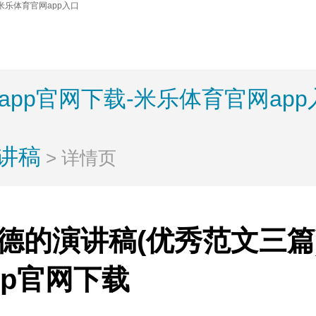
米乐体育官网app入口
app官网下载-米乐体育官网app
讲稿
> 详情页
德的演讲稿(优秀范文三篇)
pp官网下载