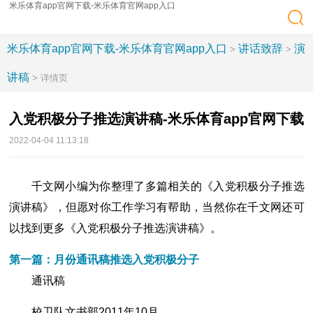
米乐体育app官网下载-米乐体育官网app入口
米乐体育app官网下载-米乐体育官网app入口
讲话致辞
演
>
>
讲稿
> 详情页
入党积极分子推选演讲稿-米乐体育app官网下载
2022-04-04 11:13:18
千文网小编为你整理了多篇相关的《入党积极分子推选
演讲稿》，但愿对你工作学习有帮助，当然你在千文网还可
以找到更多《入党积极分子推选演讲稿》。
第一篇：月份通讯稿推选入党积极分子
通讯稿
校卫队文书部2011年10月