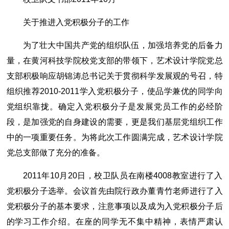
关于推进入党积极分子的工作
为了壮大中国共产党的组织队伍，加强培养党的后备力
量，在黄河科技学院校党支部的带领下，艺术设计学院党总
支部积极响应胡锦涛总书记关于贯彻科学发展观的号召，特
组织推荐2010-2011学入党积极分子，使品学兼优的同学向
党组织靠拢。确定入党积极分子是发展党员工作的必经阶
段，是加强党的自身建设的需要，更是我们基层党组织工作
中的一项重要任务。为将此次工作圆满完成，艺术设计学院
党总支部做了充分的准备。
2011年10月20日，校卫队员在南楼4008教室进行了入
党积极分子选举。会议首先由院行政办董青竹老师进行了入
党积极分子的基本要求，注意事项以及成为入党积极分子后
的学习工作介绍。在座的同学无不集中精神，表情严肃认