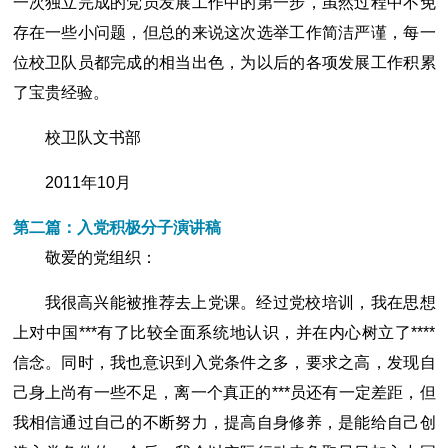
一次独立完成的党员发展工作中的第一步，虽然过程中不免
存在一些小问题，但总的来说这次选举工作简洁严谨，每一
位校卫队员都完成的相当出色，为以后的各项发展工作积累
了宝贵经验。
校卫队文书部
2011年10月
第二篇：入党积极分子演讲稿
敬爱的党组织：
我很高兴能被推荐去上党课。经过党校培训，我在思想
上对中国***有了比较全面系统地认识，并在内心树立了****
信念。同时，我也意识到入党条件之多，要求之高，发现自
己身上尚有一些不足，离一个真正的***员还有一定差距，但
我相信通过自己的不断努力，提高自身修养，是能给自己创