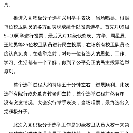
真。
推进入党积极分子选举采用举手表决，当场唱票。根据
每位校卫队员的各方面表现成绩予以投票选举。首先对09级
5--10同学进行投票，最后又对10级钱欢欢、方华、周星辰、
王胜男等25位校卫队员进行民主投票，在场所有校卫队员态
度认真负责，在选举之前，对每一位备选人的思想、工作、
学习、生活都有一个了解，做到了公平公正的民主投票选举
原则。
整个选举过程大约持续五十分钟左右，进展顺利。此次
选举有院行政办董青竹老师主持，整个选举过程井然有序，
没有突发情况。大会实行举手表决，当场唱票，最终选出入
党积极分子。
此次入党积极分子选举工作是10级校卫队员入校一来第