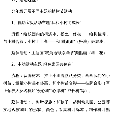
分年级开展不同主题的植树节活动
1、低幼宝贝活动主题"我和小树同成长"
流程：给校园内的树浇水、松土、修枝――给树挂牌，
与小树合影，小树比比高――和"树姐姐"（扮演）做游戏。
延伸活动：主题画"我为地球添点绿"撕贴画（树、花）
2、中幼活动主题"绿色家园共创造"
流程：认养树木，挂上小组牌默认分类。画画我们的小
树苗，量量小树苗有多高。和小树苗合影――挂牌合影（写
上领养人及名称如"爱心树""心愿树""成长树"等）。
延伸活动：、树叶探趣：和孩子一起到幼儿园、公园等
实地观察树叶的形状、颜色，采集树叶标本，制作树叶贴