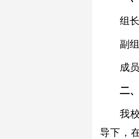
组长
副组
成
二
我
导下，