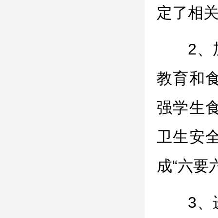
定了相
2
教育和
强学生
卫生安
成“六要
3