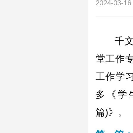
2024-03-16
千
堂工作专
工作学
多《学
篇)》。