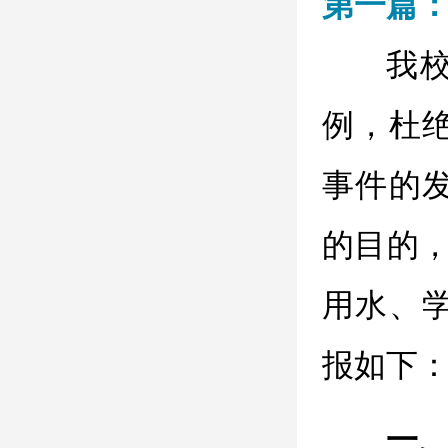
第一篇
我
例，杜
事件的
的目的，
用水、
报如下
一