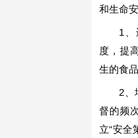
和生命
1
度，提
生的食
2
督的频
立“安全