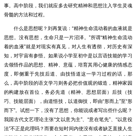
事。高中阶段，我们就应多去研究精神和思想注入学生灵魂
骨髓的方法和过程。
什么是思想呢？刘再复说：“精神生命流动着的血液就是
思想。没有思想，生命只是一片沼泽。”所谓“精神生命流动
着的血液”就是对现实有真见，对人生有透彻，对历史有深
知，对宇宙有参悟。如果说小学至初中是以言语技能的学习
去领悟作品的思想、精神、意蕴，培育其用心健康的情感态
度，即侧重于先技后道、由技悟道这一学习过程的话，那
么，高中阶段的语文学习则务必把价值观的锻造，精神家园
的构建放在首位，务必先道（精神、思想层面）后技（技
巧、技能层面），由道悟技，以道御技，即由“形而上”至“形
而下”。试想一下，没有了思想，你能说或者写出些什么呢？
我国古代文艺理论主张“文以意为主”、“意在笔先”、“以意役
法”不正是此理吗？而要在短时间内使没有或者缺乏直接人生