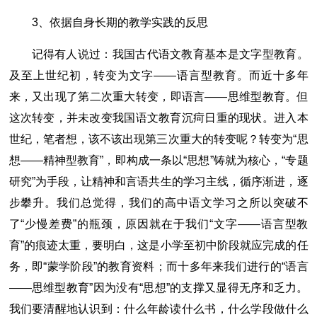
3、依据自身长期的教学实践的反思
记得有人说过：我国古代语文教育基本是文字型教育。
及至上世纪初，转变为文字――语言型教育。而近十多年
来，又出现了第二次重大转变，即语言――思维型教育。但
这次转变，并未改变我国语文教育沉疴日重的现状。进入本
世纪，笔者想，该不该出现第三次重大的转变呢？转变为“思
想――精神型教育”，即构成一条以“思想”铸就为核心，“专题
研究”为手段，让精神和言语共生的学习主线，循序渐进，逐
步攀升。我们总觉得，我们的高中语文学习之所以突破不
了“少慢差费”的瓶颈，原因就在于我们“文字――语言型教
育”的痕迹太重，要明白，这是小学至初中阶段就应完成的任
务，即“蒙学阶段”的教育资料；而十多年来我们进行的“语言
――思维型教育”因为没有“思想”的支撑又显得无序和乏力。
我们要清醒地认识到：什么年龄读什么书，什么学段做什么