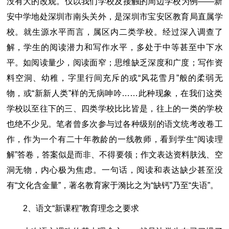
没有大的改观。仅以我们学校及接触的周边学校为例――新
安中学地处深圳市南头关外，是深圳市宝安区教育局直属学
校。就生源水平而言，属区内二类学校。经过深入调查了
解，学生的阅读潜力和写作水平，多处于中等甚至中下水
平。如阅读量少，阅读面窄；思维缺乏深度和广度；写作资
料空洞、幼稚，字里行间充斥的或“风花雪月”般的柔弱无
物，或“新新人类”样的无病呻吟……此种现象，在我们这类
学校以至往下的三、四类学校比比皆是，往上的一类的学校
也绝不少见。笔者曾多次参与过各种级别的语文统考改卷工
作，作为一个有二十年教龄的一线教师，看到学生“阅读理
解”答卷，答案似是而非、不得要领；作文表达资料肤浅、空
洞无物，内心极为焦虑。一句话，阅读和表达缺少甚至没
有“文化含金量”，著名教育家于漪比之为“缺钙”乃至“失语”。
2、语文“新课程”教育理念之要求