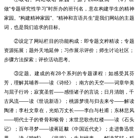
做“专题研究性学习”时所办的班刊名，意在构建学生的精神
家园。“构建精神家园”、“精神和言语共生”是我们网站的主题
词，也是我们追求的目标。
②设定了网站栏目的功能构成：即专题文粹精读；专题
资源拓展；题外天地延伸；习作展示评价；师生讨论社区；
步骤方法探索；评价活动思考。
③定题。建成的有28个系列的专题课程：如感受其芬
芳，理解其哺养――读《诗经》；南方的天空――词章华美
与屈子行吟；寂寞圣哲――感悟诸子的言说；日月清朗，千
古风流――读《世说新语》；桃源梦境与归去来兮――解读
陶潜；李杜文章在，光焰万丈长――李白与杜甫；东林悲风
――明代士子的脊骨和喉骨；末世悲歌伤红楼――读《石头
记》；百年寻梦――读蒋廷黻《中国近代史》；走进鲁迅世