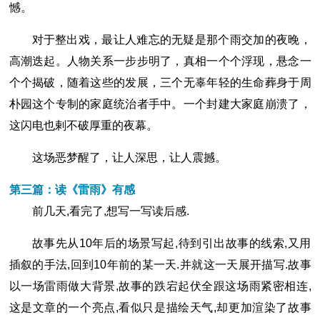
憾。
对于整出戏，最让人难忘的无疑是那个雨交加的夜晚，
高潮迭起。人物关系一步步明了，真相一个个浮现，悬念一
个个揭破，随着这些的发展，三个无辜年轻的生命葬身于周
朴园这个专制的家庭统治者手中。一个封建大家庭崩溃了，
这闪电也剌不破厚重的夜幕。
这场恶梦醒了，让人深思，让人震撼。
第三篇：读《雷雨》有感
前几天,看完了,想写一写读后感.
故事先从10年后的场景写起,待到引出故事的线索,又用
插叙的手法,回到10年前的某一天.并就这一天展开描写.故事
以一场雷雨做大背景,故事的跌宕起伏全跟这场雨紧密相连,
这是文章的一个亮点,看似只是描绘天气,却更加渲染了故事