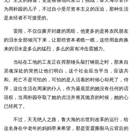
无产主义的路途，更是狠狠地向发出了挑战，鲁大海尽管作
为周朴园的儿子，不过自小受尽资本主义的压迫，那种生活
是未经者不可接受的。
雷雨，不仅仅撕开封建的黑暗，他更多的是将农民朋友
的泪水全部倾泻下来，让那些资本者瞧一瞧，这些用血肉换
来的泪水是多么的猛烈，多么的富有冲击震撼力。
当站在工地的工友正在挥那锤头敲打钢筋之时，那来自
灵魂深处的突然让他们明白，这个社会应当平当，应该共
和。死亡不是可怕的，可怕的是人活着的时候心却死了，侍
萍，这位生活在周家的仆人，作为最底层的她没有任何的话
语权，当周朴园夺取了她的贞洁并将其抛弃的时候，她的心
已经死了。
不过，天无绝人之路，鲁大海的出世到改革的运行，给
这名身在中老年的妈妈带来希望，那是雷霆撕裂乌云背后的