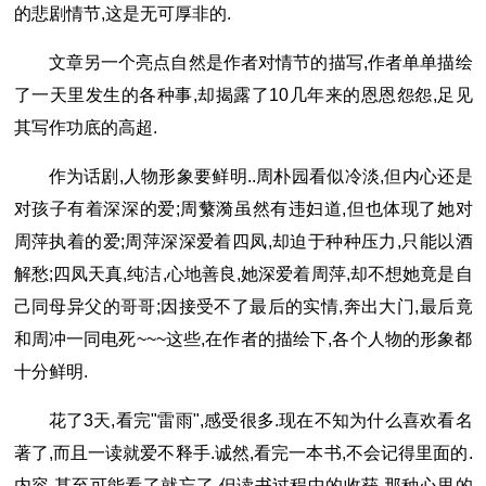
的悲剧情节,这是无可厚非的.
文章另一个亮点自然是作者对情节的描写,作者单单描绘
了一天里发生的各种事,却揭露了10几年来的恩恩怨怨,足见
其写作功底的高超.
作为话剧,人物形象要鲜明..周朴园看似冷淡,但内心还是
对孩子有着深深的爱;周蘩漪虽然有违妇道,但也体现了她对
周萍执着的爱;周萍深深爱着四凤,却迫于种种压力,只能以酒
解愁;四凤天真,纯洁,心地善良,她深爱着周萍,却不想她竟是自
己同母异父的哥哥;因接受不了最后的实情,奔出大门,最后竟
和周冲一同电死~~~这些,在作者的描绘下,各个人物的形象都
十分鲜明.
花了3天,看完"雷雨",感受很多.现在不知为什么喜欢看名
著了,而且一读就爱不释手.诚然,看完一本书,不会记得里面的.
内容,甚至可能看了就忘了,但读书过程中的收获,那种心里的