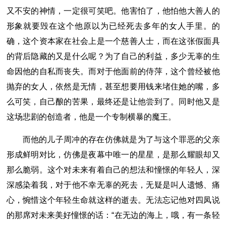
又不安的神情，一定很可笑吧。他害怕了，他怕他大善人的
形象就要毁在这个他原以为已经死去多年的女人手里。的
确，这个资本家在社会上是一个慈善人士，而在这张假面具
的背后隐藏的又是什么呢？为了自己的利益，多少无辜的生
命因他的自私而丧失。而对于他面前的侍萍，这个曾经被他
抛弃的女人，依然是无情，甚至想要用钱来堵住她的嘴，多
么可笑，自己酿的苦果，最终还是让他尝到了。同时他又是
这场悲剧的创造者，他是一个专制横暴的魔王。
而他的儿子周冲的存在仿佛就是为了与这个罪恶的父亲
形成鲜明对比，仿佛是夜幕中唯一的星星，是那么耀眼却又
那么脆弱。这个对未来有着自己的想法和憧憬的年轻人，深
深感染着我，对于他不幸无辜的死去，无疑是叫人遗憾、痛
心，惋惜这个年轻生命就这样的逝去。无法忘记他对四凤说
的那席对未来美好憧憬的话：“在无边的海上，哦，有一条轻