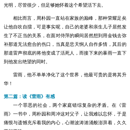
光明，尽管很少，但足够她怀着这个希望活下去。
相比而言，周朴园一直站在家族的巅峰，那种荣耀足矣
让他自吹自擂，可是事实呢，自己的老婆和亲生儿子居然发
生了不正当的关系，在面对侍萍的瞬间居然想到用金钱去弥
补那道无法愈合的伤口，当真是悲天悯人自作多情，其后的
那道雷声彻底的将他变成了活死人，而接下来的暴雨一直下
到他发出绝望的同时。
雷雨，他不单单净化了这个世界，他最可贵的是将其升
华！
第二篇：读《雷雨》有感
一个罪恶的社会，两个家庭错综复杂的矛盾。在《雷
雨》一书中，周朴园和周冲这对父子，让我难以忘怀，于是
痛恨与遗憾充斥着我的内心，心潮波涛汹涌般澎湃着，久久