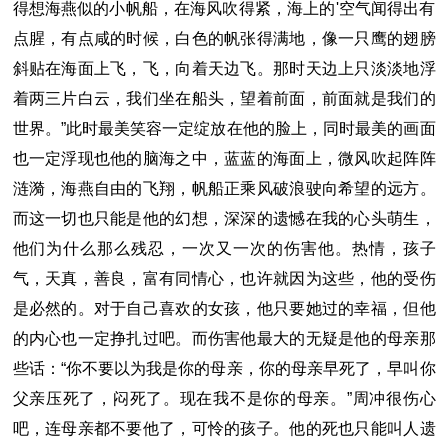
得想海燕似的小帆船，在海风吹得紧，海上的'空气闻得出有
点腥，有点咸的时候，白色的帆张得满地，像一只鹰的翅膀
斜贴在海面上飞，飞，向着天边飞。那时天边上只淡淡地浮
着两三片白云，我们坐在船头，望着前面，前面就是我们的
世界。”此时最美笑容一定绽放在他的脸上，同时最美的画面
也一定浮现也他的脑海之中，蓝蓝的海面上，微风吹起阵阵
涟漪，海燕自由的飞翔，帆船正乘风破浪驶向希望的远方。
而这一切也只能是他的幻想，深深的遗憾在我的心头萌生，
他们为什么那么残忍，一次又一次的伤害他。热情，孩子
气，天真，善良，富有同情心，也许就因为这些，他的受伤
是必然的。对于自己喜欢的女孩，他只要她过的幸福，但他
的内心也一定挣扎过吧。而伤害他最大的无疑是他的母亲那
些话：“你不要以为我是你的母亲，你的母亲早死了，早叫你
父亲压死了，闷死了。现在我不是你的母亲。”周冲很伤心
吧，连母亲都不要他了，可怜的孩子。他的死也只能叫人遗