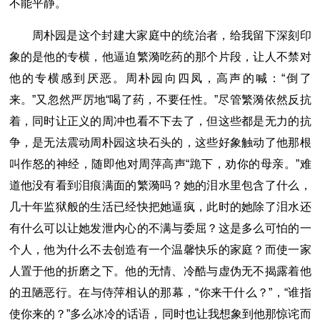
不能平静。
周朴园是这个封建大家庭中的统治者，给我留下深刻印
象的是他的专横，他逼迫繁漪吃药的那个片段，让人不禁对
他的专横感到厌恶。周朴园向四凤，高声的喊：“倒了
来。”又忽然严厉地“喝了药，不要任性。”尽管繁漪依然反抗
着，同时让正义的周冲也看不下去了，但这些都是无力的抗
争，是无法震动周朴园这块石头的，这些好象触动了他那根
叫作怒的神经，随即他对周萍高声“跪下，劝你的母亲。”难
道他没有看到泪痕满面的繁漪吗？她的泪水里包含了什么，
几十年监狱般的生活已经快把她逼疯，此时的她除了泪水还
有什么可以让她发泄内心的不满与委屈？这是多么可怕的一
个人，他为什么不去创造有一个温馨快乐的家庭？而使一家
人置于他的折磨之下。他的无情、冷酷与虚伪无不揭露着他
的丑陋恶行。在与侍萍相认的那幕，“你来干什么？”，“谁指
使你来的？”多么冰冷的话语，同时也让我想象到他那惊诧而