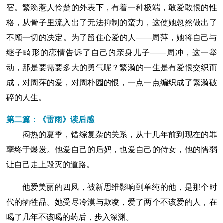
宿。繁漪惹人怜楚的外表下，有着一种极端，敢爱敢恨的性
格，从骨子里流入出了无法抑制的蛮力，这使她忽然做出了
不顾一切的决定。为了留住心爱的人――周萍，她将自己与
继子畸形的恋情告诉了自己的亲身儿子――周冲，这一举
动，那是要需要多大的勇气呢？繁漪的一生是有爱恨交织而
成，对周萍的爱，对周朴园的恨，一点一点编织成了繁漪破
碎的人生。
第二篇：《雷雨》读后感
闷热的夏季，错综复杂的关系，从十几年前到现在的罪
孽终于爆发。他爱自己的后妈，也爱自己的侍女，他的懦弱
让自己走上毁灭的道路。
他爱美丽的四凤，被新思维影响到单纯的他，是那个时
代的牺牲品。她受尽冷漠与欺凌，爱了两个不该爱的人，在
喝了几年不该喝的药后，步入深渊。