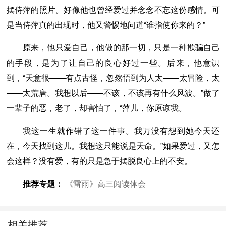
摆侍萍的照片。好像他也曾经爱过并念念不忘这份感情。可
是当侍萍真的出现时，他又警惕地问道“谁指使你来的？”
原来，他只爱自己，他做的那一切，只是一种欺骗自己
的手段，是为了让自己的良心好过一些。后来，他意识
到，“天意很――有点古怪，忽然悟到为人太――太冒险，太
――太荒唐。我想以后――不该，不该再有什么风波。”做了
一辈子的恶，老了，却害怕了，“萍儿，你原谅我。
我这一生就作错了这一件事。我万没有想到她今天还
在，今天找到这儿。我想这只能说是天命。”如果爱过，又怎
会这样？没有爱，有的只是急于摆脱良心上的不安。
推荐专题：
《雷雨》高三阅读体会
相关推荐