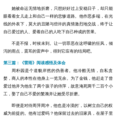
她被命运无情地折磨，只想好好过上安稳日子，却只能
眼看着女儿走上和自己一样的悲惨道路。他作恶多端，在光
线的外表下，莫大的丑陋与些许的真情激烈地交战，终于让
自己爱过的人、爱着自己的人吃下自己种成的苦果。
不是不报，时候未到。让一切罪恶在这呼啸的狂风，倾
泻的雨点，震耳的雷声中，得到它应有的结局吧。
第三篇：《雷雨》阅读感悟及体会
周朴园是个道貌岸然的伪善者。他冷酷无情，自私贪
婪，商人的本性在他身上一览无余。为了金钱，他赶走了曾
爱过他并为他生了两个孩子的侍萍，故意淹死两千二百个小
工，娶了自己不爱的繁漪并让她受尽折磨。
即便是对待周萍周冲，他也是冷漠的'，以树立自己的权
威为前提的。他有过爱吗？他保留过去的旧家具，在屋子里