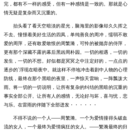
完，都有不一样的感受，但有一种感情是一致的。那就是心
情无疑是复杂而又沉重的。
抬头看了看天空暗淡的星光，脑海里的影像却久久挥之
不去。憧憬着美好生活的四凤，单纯善良的周冲，懦弱不敢
爱的周萍，还有敢爱敢恨的周繁漪，可怜的被抛弃的侍萍，
更有那个深藏不露的幕后黑凶周朴园。一切的相遇，一切的
发生，一切的不想。好似都是冥冥之中注定好的，一点点的
逐步的`浮现在暗夜中。就这样不停地冲击着剧中人物的心理
防线，最终在那个黑暗的夜里，一声惊天雷响，一阵瓢泼大
雨。将一切的一切说明，让所有复杂的纠结的黑暗的沉重的
事实全部公开。让所有人的感情，无论好与坏，喜与忧，悲
与乐。在雷雨的伴随下全部迸发・・・・・・
不得不说的一个人――周繁漪。一个为爱情撞得头破血
流的女人，一个最终为爱情疯狂的女人。――繁漪最终的归