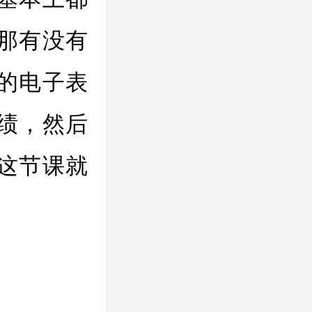
那有没有
的电子表
绩，然后
这节课就