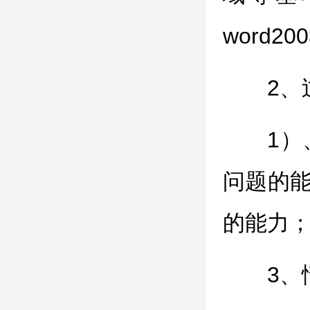
word
2、
1
问题的
的能力
3、