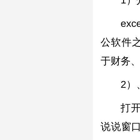
1）
exc
公软件
于财务
2）
打开
说说窗口