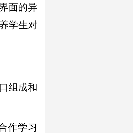
工作界面的异
养学生对
窗口组成和
。
合作学习