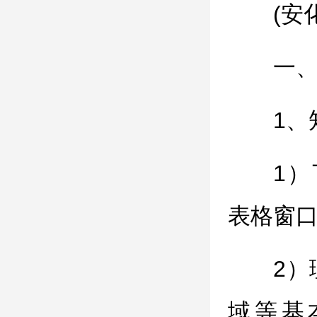
(安
一
1、
1）
表格窗
2
域等基本