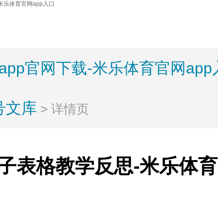
米乐体育官网app入口
app官网下载-米乐体育官网app
号文库
> 详情页
子表格教学反思-米乐体育