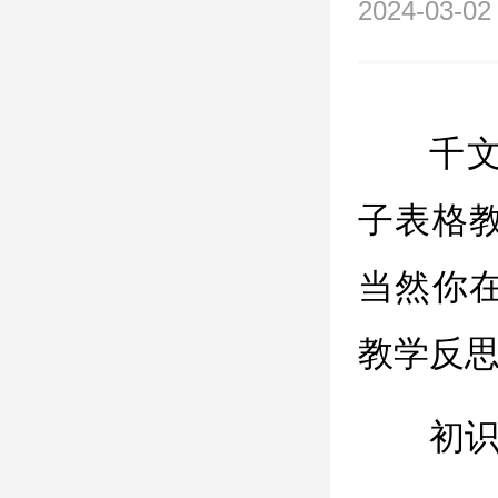
2024-03-02
千
子表格
当然你
教学反
初