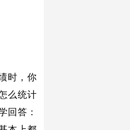
绩时，你
怎么统计
学回答：
基本上都