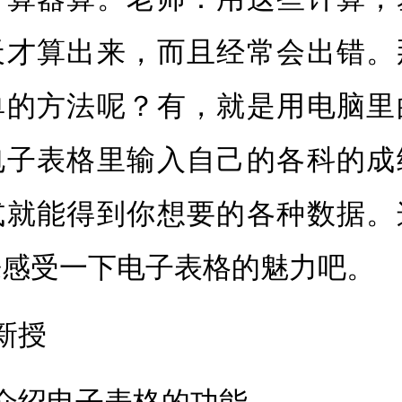
天才算出来，而且经常会出错。
单的方法呢？有，就是用电脑里
电子表格里输入自己的各科的成
式就能得到你想要的各种数据。
来感受一下电子表格的魅力吧。
新授