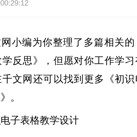
 00:29:12
文网小编为你整理了多篇相关的
教学反思》，但愿对你工作学习
在千文网还可以找到更多《初识
思》。
识电子表格教学设计