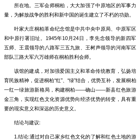
所在地。三军会师桐柏，大大加强了中原地区的军事力
量，为解放战争的胜利和新中国的诞生建立了不朽的功勋。
叶家大庄桐柏革命纪念馆是中共中央中原局、中原军区
和中原行署旧址。1945年10月24日，李先念领导的新四军
五师、王震领导的八路军三五九旅、王树声领导的河南军区
部队三路大军六万雄师在桐柏胜利会师。
该馆的建成，对加强爱国主义和革命传统教育，弘扬培
育民族精神，促进桐柏“红”、“绿”结合，优势互补，发展桐柏
一红一绿旅游新格局，构建桐柏——确山——新县红色旅游
金三角，实现红色文化资源优势向经济优势的转变，具有重
要的现实意义和深远的历史意义。
结论与建议:
1.结论:通过对自己家乡红色文化的了解和红色土地的游