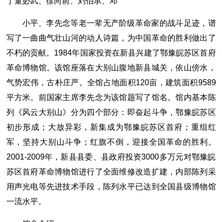
了董必武、徐向前、刘伯承、邓
小平、李先念等老一辈无产阶级革命家的战斗足迹，谱
写了一曲曲气壮山河的动人诗篇，为中国革命的胜利做出了
不朽的贡献。1984年国家投资在新县兴建了鄂豫皖苏区首府
革命博物馆。该馆座落在大别山腹地新县城关，依山傍水，
气势宏伟，古朴庄严。全馆占地面积120亩，建筑面积9589
平方米。前国家主席李先念为该馆题写了馆名。馆内基本陈
列《风云大别山》分为四个部分：即奋起斗争，鄂豫皖苏区
初步形成；大放异彩，新集成为鄂豫皖苏区首府；重组红
军，坚持大别山斗争；红旗不倒，迎接全国革命的胜利。
2001-2009年，新县县委、县政府投资3000多万元对鄂豫皖
苏区首府革命博物馆进行了全面维修改造扩建，内部陈列采
用声光电等先进技术手段，陈列水平已达到全国县级博物馆
一流水平。