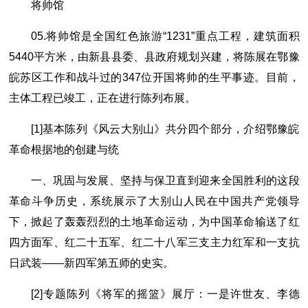
将帅馆
05.将帅馆是全国红色旅游“1231”重点工程，建筑面积
5440平方米，由新县县委、县政府规划兴建，将陈展在鄂豫
皖苏区工作和战斗过的347位开国将帅的生平事迹。目前，
主体工程已竣工，正在进行陈列布展。
[1]基本陈列《风云大别山》共分四个部分，介绍鄂豫皖
革命根据地的创建与统
一、巩固与发展、坚持与保卫直到迎来全国胜利的这段
革命斗争历史，系统展示了大别山人民在中国共产党领导
下，掀起了轰轰烈烈的土地革命运动，为中国革命输送了红
四方面军、红二十五军、红二十八军三支主力红军和一支抗
日武装——新四军第五师的史实。
[2]专题陈列《将军的摇篮》展厅：一是许世友、李德