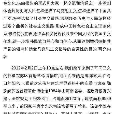
色文化,借由报告的形式和大家一起交流和沟通,进一步深刻
体会到历史与人民怎样选择了马克思主义,怎样选择了中国共
产党,怎样选择了社会主义道路,深刻领会历史与人民怎样经
过艰辛曲折的社会主义道路,形成中国特色社会主义理论体
系,最终使我们自觉继承和发扬近代以来中国人民的爱国主义
传统,进一步增强民族自尊心和自信心.从而达到增强拥护共
产党的领导和接受马克思主义指导的自觉性的目的.研究内
容:
2012年2月2日上午10点左右,我们乘车来到了耳闻已久
的鄂豫皖苏区首府革命博物馆,迎面而来的是阵阵寒风,在冬
日的阳光下,眼前这宏伟的建筑群显得格外的庄重与肃穆.鄂
豫皖苏区首府革命博物馆1984年由河南省委、省政府投资兴
建，全馆规划面积288亩，占地面积120亩，建筑面积9589
平方米，前国家主席李先念为该馆题写了馆名。该馆坐落在
新县城东南风景秀丽的凤凰山、英雄山脚下，小潢河、金水