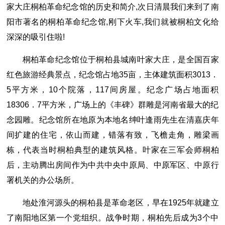
家大庄桐柏革命纪念馆的历史和简介,次日清晨我们来到了南
阳市著名的桐柏革命纪念馆,刚下火车,我们就被桐柏文化给
深深的吸引住啦!
桐柏革命纪念馆位于桐柏县城南叶家大庄，是全国百家
红色旅游经典景点，纪念馆占地35亩，主体建筑面积3013．
5平方米，10个院落，117间房屋。纪念广场占地面积
18306．7平方米，广场上的《丰碑》群雕是河南省最大的纪
念园雕。纪念馆所在地原为本地名绅叶逢雨先生在清嘉庆年
间扩建的住宅，依山而建，错落有致，飞檐走角，雕梁画
栋，代表当时桐柏典型的建筑风格。叶家在三军会师桐柏
后，主动腾出房间作为中共中央中原局、中原军区、中原行
署机关的办公场所。
地处淮河源头的桐柏县是革命老区，早在1925年就建立
了南阳地区第一个党组织。战争时期，桐柏先后成为3个中