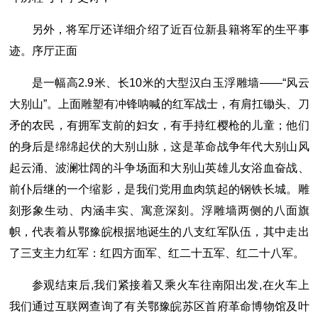
另外，将军厅还详细介绍了近百位新县籍将军的生平事
迹。序厅正面
是一幅高2.9米、长10米的大型汉白玉浮雕墙——“风云
大别山”。上面雕塑有冲锋呐喊的红军战士，有肩扛锄头、刀
矛的农民，有拥军支前的妇女，有手持红樱枪的儿童；他们
的身后是绵绵起伏的大别山脉，这是革命战争年代大别山风
起云涌、波澜壮阔的斗争场面和大别山英雄儿女浴血奋战、
前仆后继的一个缩影，是我们党用血肉筑起的钢铁长城。雕
刻形象生动、内涵丰实、寓意深刻。浮雕墙两侧的八面旗
帜，代表着从鄂豫皖根据地诞生的八支红军队伍，其中走出
了三支主力红军：红四方面军、红二十五军、红二十八军。
参观结束后,我们紧接着又乘火车往南阳出发,在火车上
我们通过互联网查询了有关鄂豫皖苏区首府革命博物馆及叶