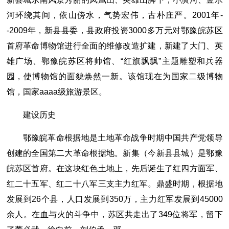
河环绕其间，依山傍水，气势宏伟，古朴庄严。2001年-
-2009年，新县县委，县政府投资3000多万元对鄂豫皖苏区
首府革命博物馆进行全面的维修改造扩建，新建了大门、英
雄广场、鄂豫皖苏区将帅馆、“红旗飘飘”主题雕塑和兵器
园，使博物馆的面貌焕然一新。该馆现在为国家二级博物
馆，国家aaaa级旅游景区。
建设历史
鄂豫皖革命根据地是土地革命战争时期中国共产党领导
创建的全国第二大革命根据地。新集（今新县县城）是鄂豫
皖苏区首府。在这块红色土地上，先后诞生了红四方面军、
红二十五军、红二十八军三支主力红军。鼎盛时期，根据地
发展到26个县，人口发展到350万，主力红军发展到45000
余人。在血与火的斗争中，苏区共走出了349位将军，留下