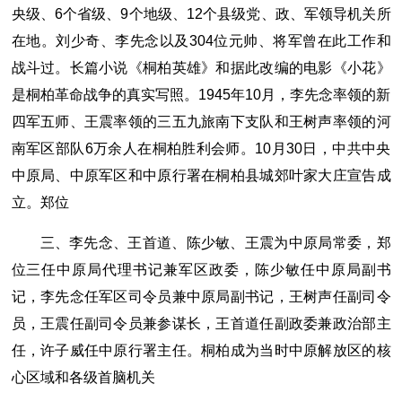
央级、6个省级、9个地级、12个县级党、政、军领导机关所
在地。刘少奇、李先念以及304位元帅、将军曾在此工作和
战斗过。长篇小说《桐柏英雄》和据此改编的电影《小花》
是桐柏革命战争的真实写照。1945年10月，李先念率领的新
四军五师、王震率领的三五九旅南下支队和王树声率领的河
南军区部队6万余人在桐柏胜利会师。10月30日，中共中央
中原局、中原军区和中原行署在桐柏县城郊叶家大庄宣告成
立。郑位
三、李先念、王首道、陈少敏、王震为中原局常委，郑
位三任中原局代理书记兼军区政委，陈少敏任中原局副书
记，李先念任军区司令员兼中原局副书记，王树声任副司令
员，王震任副司令员兼参谋长，王首道任副政委兼政治部主
任，许子威任中原行署主任。桐柏成为当时中原解放区的核
心区域和各级首脑机关