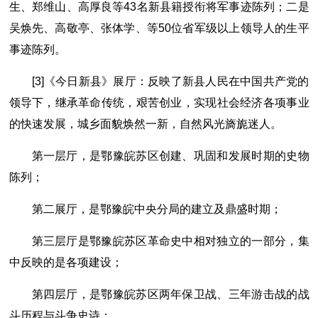
生、郑维山、高厚良等43名新县籍授衔将军事迹陈列；二是
吴焕先、高敬亭、张体学、等50位省军级以上领导人的生平
事迹陈列。
[3]《今日新县》展厅：反映了新县人民在中国共产党的
领导下，继承革命传统，艰苦创业，实现社会经济各项事业
的快速发展，城乡面貌焕然一新，自然风光旖旎迷人。
第一层厅，是鄂豫皖苏区创建、巩固和发展时期的史物
陈列；
第二展厅，是鄂豫皖中央分局的建立及鼎盛时期；
第三层厅是鄂豫皖苏区革命史中相对独立的一部分，集
中反映的是各项建设；
第四层厅，是鄂豫皖苏区两年保卫战、三年游击战的战
斗历程与斗争史诗；