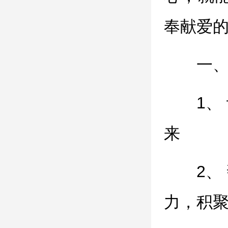
奉献爱
一
1、
来
2、
力，积