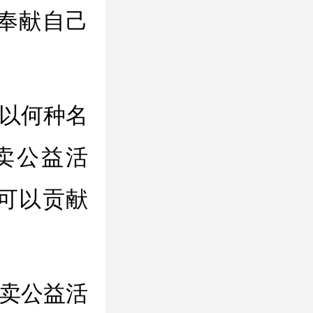
奉献自己
以以何种名
卖公益活
可以贡献
义卖公益活