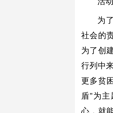
活
为
社会的
为了创
行列中
更多贫
盾”为
心，就