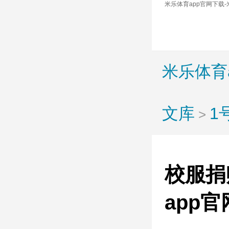
米乐体育app官网下载-
米乐体育
文库
1
>
校服捐
app