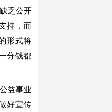
动缺乏公开
支持，而
的形式将
一分钱都
为公益事业
做好宣传