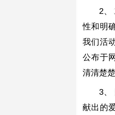
2、
性和明
我们活
公布于
清清楚楚
3、
献出的