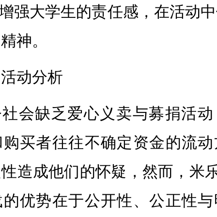
 增强大学生的责任感，在活动
的精神。
、活动分析
今社会缺乏爱心义卖与募捐活动
和购买者往往不确定资金的流动
性造成他们的怀疑，然而，米乐
载的优势在于公开性、公正性与