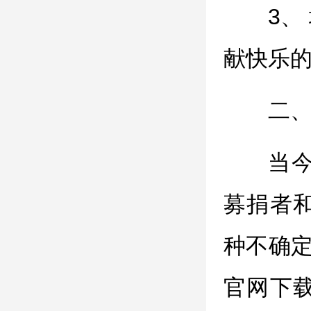
3、
献快乐
二
当
募捐者
种不确定
官网下