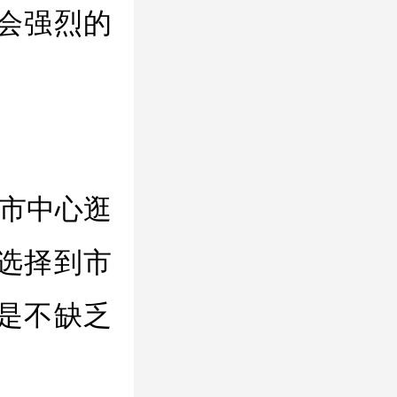
会强烈的
到市中心逛
选择到市
是不缺乏