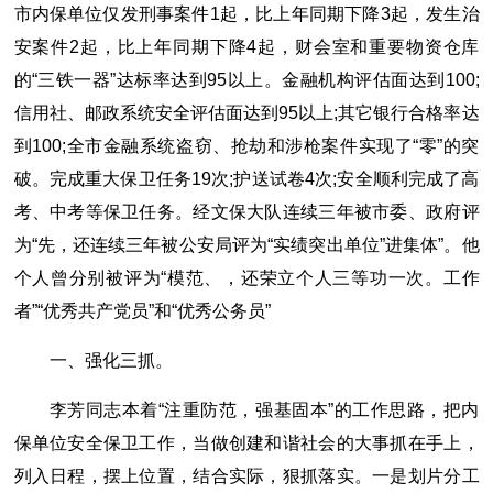
市内保单位仅发刑事案件1起，比上年同期下降3起，发生治
安案件2起，比上年同期下降4起，财会室和重要物资仓库
的“三铁一器”达标率达到95以上。金融机构评估面达到100;
信用社、邮政系统安全评估面达到95以上;其它银行合格率达
到100;全市金融系统盗窃、抢劫和涉枪案件实现了“零”的突
破。完成重大保卫任务19次;护送试卷4次;安全顺利完成了高
考、中考等保卫任务。经文保大队连续三年被市委、政府评
为“先，还连续三年被公安局评为“实绩突出单位”进集体”。他
个人曾分别被评为“模范、，还荣立个人三等功一次。工作
者”“优秀共产党员”和“优秀公务员”
一、强化三抓。
李芳同志本着“注重防范，强基固本”的工作思路，把内
保单位安全保卫工作，当做创建和谐社会的大事抓在手上，
列入日程，摆上位置，结合实际，狠抓落实。一是划片分工