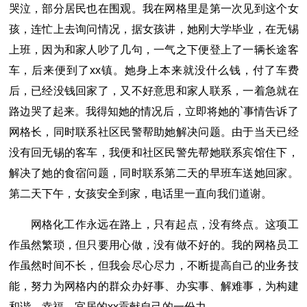
哭泣，部分居民也在围观。我在网格里是第一次见到这个女
孩，连忙上去询问情况，据女孩讲，她刚大学毕业，在无锡
上班，因为和家人吵了几句，一气之下便登上了一辆长途客
车，后来便到了xx镇。她身上本来就没什么钱，付了车费
后，已经没钱回家了，又不好意思和家人联系，一着急就在
路边哭了起来。我得知她的情况后，立即将她的`事情告诉了
网格长，同时联系社区民警帮助她解决问题。由于当天已经
没有回无锡的客车，我便和社区民警先帮她联系宾馆住下，
解决了她的食宿问题，同时联系第二天的早班车送她回家。
第二天下午，女孩安全到家，电话里一直向我们道谢。
网格化工作永远在路上，只有起点，没有终点。这项工
作虽然繁琐，但只要用心做，没有做不好的。我的网格员工
作虽然时间不长，但我会尽心尽力，不断提高自己的业务技
能，努力为网格内的群众办好事、办实事、解难事，为构建
和谐、幸福、宜居的xx贡献自己的一份力。