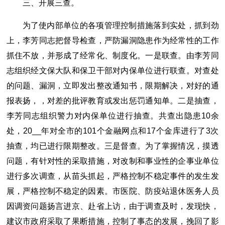
三、开展三查。
为了使内部单位的各项管理控制措施落到实处，抓到劲
上，李芳同志把督导检查，严防漏洞隐患作为经常性的工作
抓住不放，并形成了经常化、制度化。一是联查。由李芳同
志组织经文保大队和保卫干部对内保单位进行联查。对查处
的问题、漏洞，立即发出整改通知书，限期解决，对好的通
报表扬，，对差的批评教育或发出惩罚通知单。二是抽查，
李芳同志组织警力对内保单位进行抽查。共查出隐患10余
处，20__年对全市的101个金融网点和17个金库进行了3次
抽查，均已进行限期整改。三是督查。为了掌握情况，摸透
问题，有针对性的采取措施，对改制和事业性的企事业单位
进行多次调查，从苗头抓起，严格控制不稳定事件的发生发
展，严格控制不稳定的因素。市医院、防疫站退休医务人员
因调资问题扬言进京、赴省上访，由于调查及时，发现快，
建议市政府采取了果断措施，控制了事态的发展，挽回了影