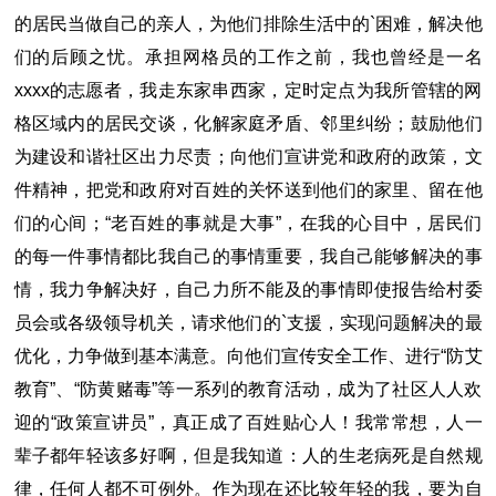
的居民当做自己的亲人，为他们排除生活中的`困难，解决他
们的后顾之忧。承担网格员的工作之前，我也曾经是一名
xxxx的志愿者，我走东家串西家，定时定点为我所管辖的网
格区域内的居民交谈，化解家庭矛盾、邻里纠纷；鼓励他们
为建设和谐社区出力尽责；向他们宣讲党和政府的政策，文
件精神，把党和政府对百姓的关怀送到他们的家里、留在他
们的心间；“老百姓的事就是大事”，在我的心目中，居民们
的每一件事情都比我自己的事情重要，我自己能够解决的事
情，我力争解决好，自己力所不能及的事情即使报告给村委
员会或各级领导机关，请求他们的`支援，实现问题解决的最
优化，力争做到基本满意。向他们宣传安全工作、进行“防艾
教育”、“防黄赌毒”等一系列的教育活动，成为了社区人人欢
迎的“政策宣讲员”，真正成了百姓贴心人！我常常想，人一
辈子都年轻该多好啊，但是我知道：人的生老病死是自然规
律，任何人都不可例外。作为现在还比较年轻的我，要为自