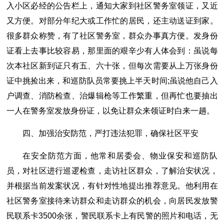
入小区必经的公告栏上，通知大家到社区警务室领证，又近
又方便。对部分年纪大或工作忙的居民，还主动送证到家。
很多群众称赞，有了社区警务室，群众办事真方便。发身份
证看上去事比较容易，那里面的艰辛少有人体会到：虽说每
次本社区新到证只有五、六十张，但每次需要从上万张身份
证中挑捡出来，和巡防队员常要挑上半天时间;虽说他自己入
户调查、消防检查、治爆辑枪等工作繁重，但再忙也要抽出
一人在警务室发放身份证，以免让群众来领证时白来一趟。
四、加强治安防范，严打违法犯罪，确保社区平安
在安全防范方面，他常和居委会、物业保安和巡防队
员，对社区进行巡逻检查，走访社区群众，了解治安状况，
并根据当前发案状况，有针对性地提出推荐意见。他利用在
社区警务室接待来访群众和走访群众的机会，向居民发放警
民联系卡3500余张，警民联系卡上有民警的照片和电话，无