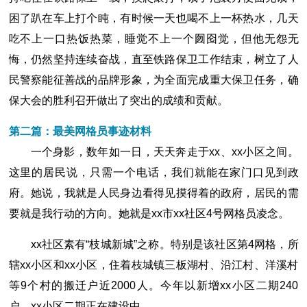
困了趴在车上打个盹，有时候一天也喝不上一杯热水，几天
吃不上一口热饭热菜，睡觉不上一个囫囵觉，但他无怨无
悔，仍然坚持连续奋战，直至铁路保卫工作结束，树立了人
民警察能征善战的品牌形象，为全面完成重大保卫任务，确
保大会的胜利召开做出了突出的成绩和贡献。
第二篇：最美网格员事迹材料
一个身影，数年如一日，天天奔走于xx、xx小区之间。
这里的居民说，只需一个电话，我们就能在家门口见到政
府。她说，我就是人民身边看得见摸得着的政府，居民的需
要就是我行动的方向。她就是xx市xx社区4号网格员凌念。
xx社区素有“枝城新城”之称。特别是该社区第4网格，所
辖xx小区和xx小区，住着枝城镇三板湖村、沿江村、洋溪村
等9个村的搬迁户近2000人。今年以新增xx小区二期240
户，xx小区二期正在建设中。