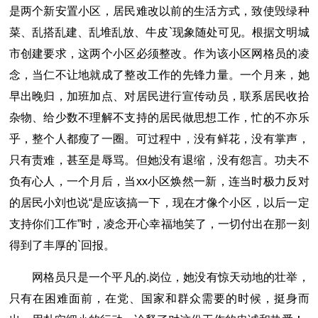
是两个新安置小区，居民难改以前的生活方式，致使毁绿种
菜、乱搭乱建、乱堆乱放、牛皮`现象随处可见。根据文明城
市创建要求，这两个小区必须整改。作为该小区网格员的凌
念，当仁不让地就成了整改工作的先锋力量。一个月来，她
早出晚归，加班加点、对居民进行宣传动员，联系居民收拾
杂物、给少数不理解不支持的居民做思想工作，忙的不亦乐
乎，整个人都瘦了一圈。可过程中，没有鲜花，没有掌声，
只有责难，甚至是辱骂。但她没有退缩，没有怨言。功夫不
负有心人，一个月后，当xx小区焕然一新，连当时极力反对
的居民小刘也说“是应该搞一下，现在才像个小区，以后一定
支持你们工作”时，凌念开心幸福地笑了，一切付出在那一刻
得到了丰厚的`回报。
网格员只是一个平凡的.岗位，她没有惊天动地的壮举，
只有在困难面前，在党、国家和群众需要的时候，挺身而