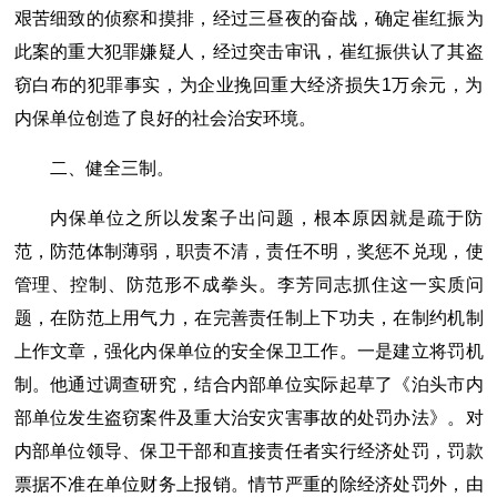
艰苦细致的侦察和摸排，经过三昼夜的奋战，确定崔红振为
此案的重大犯罪嫌疑人，经过突击审讯，崔红振供认了其盗
窃白布的犯罪事实，为企业挽回重大经济损失1万余元，为
内保单位创造了良好的社会治安环境。
二、健全三制。
内保单位之所以发案子出问题，根本原因就是疏于防
范，防范体制薄弱，职责不清，责任不明，奖惩不兑现，使
管理、控制、防范形不成拳头。李芳同志抓住这一实质问
题，在防范上用气力，在完善责任制上下功夫，在制约机制
上作文章，强化内保单位的安全保卫工作。一是建立将罚机
制。他通过调查研究，结合内部单位实际起草了《泊头市内
部单位发生盗窃案件及重大治安灾害事故的处罚办法》。对
内部单位领导、保卫干部和直接责任者实行经济处罚，罚款
票据不准在单位财务上报销。情节严重的除经济处罚外，由