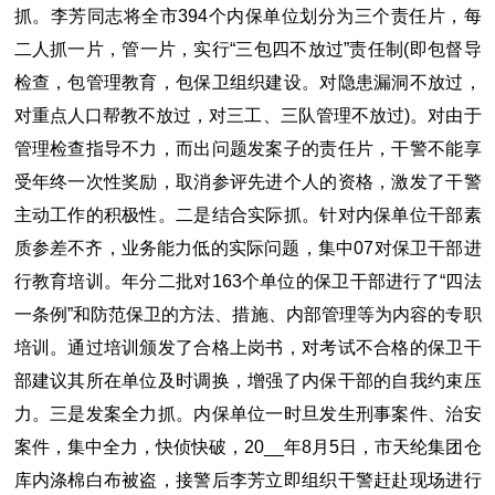
抓。李芳同志将全市394个内保单位划分为三个责任片，每
二人抓一片，管一片，实行“三包四不放过”责任制(即包督导
检查，包管理教育，包保卫组织建设。对隐患漏洞不放过，
对重点人口帮教不放过，对三工、三队管理不放过)。对由于
管理检查指导不力，而出问题发案子的责任片，干警不能享
受年终一次性奖励，取消参评先进个人的资格，激发了干警
主动工作的积极性。二是结合实际抓。针对内保单位干部素
质参差不齐，业务能力低的实际问题，集中07对保卫干部进
行教育培训。年分二批对163个单位的保卫干部进行了“四法
一条例”和防范保卫的方法、措施、内部管理等为内容的专职
培训。通过培训颁发了合格上岗书，对考试不合格的保卫干
部建议其所在单位及时调换，增强了内保干部的自我约束压
力。三是发案全力抓。内保单位一时旦发生刑事案件、治安
案件，集中全力，快侦快破，20__年8月5日，市天纶集团仓
库内涤棉白布被盗，接警后李芳立即组织干警赶赴现场进行