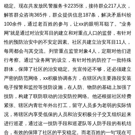
稳定。现在共发放民警服务卡2235张，接待群众217人次，
解答群众咨询365件，群众提供信息187条，解决矛盾纠纷
100余件，通过老百姓的参与，让xx的眼明耳聪了。“业务
网”就是通过对治安耳目的建立和对重点人口的监督，有针对
性的预防治安中的不安定因素。社区共建立治安耳目11人，
每周都会与其交流。列管重点监管对象4人，定期对他们进
行考察。通过“业务网”的设立，有针对性的防控了一批特殊
群体，保障了社区的治安稳定。光宣传还不够，还必须建立
严密的防范网络，xx积极协调各方，在辖区内主要路段安装
电子报警和监控等技防设施，在人防、物防的基础上加强了
技防，构建了联防联动的治安防控网络。他还根据社区经费
紧张、辖区内青壮年外出打工，留守人员多为老弱的实际情
况，将辖区内享受低保的人员和治安积极分子交叉组织起来
进行巡逻，通过这一技防手段和巡逻队等人防手段的有机结
合，有效的保障了社区的平安稳定。而老百姓的一句“现在可