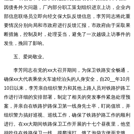
因债务外欠问题，厂内部分职工策划组织进京上访，企业内
部信息联络员立即向经文保大队反馈信息，李芳同志将此重
要情况分别向局和市政府进行反馈汇报，市政府由于采取果
断措施，控制及时，处理妥当，避免了一次越级上访事件的
发生，挽回了影响。
五、爱岗敬业。
李芳同志在党的xx大召开期间，为保卫铁路安全畅通，
确保xx大代表乘坐火车途经泊头的人身安全，自20__年10月
10日以来，李芳亲自组织警力和其他上路人员对铁路护路工
作进行详细的安排部署，制定了相关的突发事件紧急处理预
案，并亲自在铁路护路保卫第一线身先士卒，盯岗值班，并
组织警力搞好巡视、巡线工作，确保了铁路护路工作的顺利
进行。在xx大期间铁路保卫工作开展的十七个昼夜里，他坚
持吃住在铁路保卫一线，摸爬滚打，饿了泡袋方便面充饿，