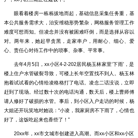
眼看着楼房一栋栋拔地而起，基础信息采集任务重，基
本公共服务需求大，治安维稳形势繁杂，网格服务管理工作
难度可想而知。但凌念并没有被困难吓倒，而是选择从容以
对。两年来，她起早贪黑，走家串户，用耐心、细心、爱
心、责任心对待工作中的琐事、杂事、平常事。
去年4月5日，xx小区4-2-202居民杨玉林家里‘下雨’，是
楼上住户水管破裂导致，可楼上长年空置找不到人。杨玉林
抱着试试看的心情给凌格格打了电话。凌念二话没说，立即
赶到了现场。经过数十次的电话沟通，数天后，楼上曹师傅
请人修好了破损的水管。事后，到小区入户走访的时候，杨
大姐还开玩笑地对她说：“小凌，我家厨房不下雨了，心情也
好了，这饭吃起来也香些了！”
20xx年，xx市文城市创建进入高潮。而xx小区和xx小区