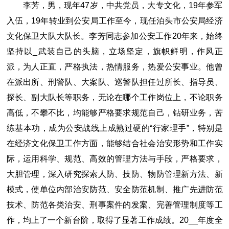
李芳，男，现年47岁，中共党员，大专文化，19年参军
入伍，19年转业到公安局工作至今，现任泊头市公安局经济
文化保卫大队大队长。李芳同志参加公安工作20年来，始终
坚持以_武装自己的头脑，立场坚定，旗帜鲜明，作风正
派，为人正直，严格执法，热情服务，热爱公安事业。他曾
在派出所、刑警队、大案队、巡警队担任过所长、指导员、
探长、副大队长等职务，无论在哪个工作岗位上，不论职务
高低，不攀不比，均能够严格要求规范自己，钻研业务，苦
练基本功，成为公安战线上成熟过硬的“行家理手”，特别是
在经济文化保卫工作方面，能够结合社会治安形势和工作实
际，运用科学、规范、高效的管理方法与手段，严格要求，
大胆管理，深入研究探索人防、技防、物防管理新方法、新
模式，使单位内部治安防范、安全防范机制、推广先进防范
技术、防范各类治安、刑事案件的发案、完善管理制度等工
作，均上了一个新台阶，取得了显著工作成绩。20__年度全