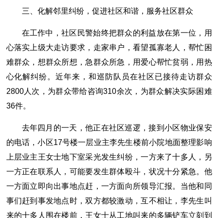
三、化解邻里纠纷，促进社区和谐，服务社区群众
在工作中，社区民警始终把群众的利益放在第一位，用
心落实上级大走访要求，走家串户，看望孤寡老人，帮忙困
难群众，想群众所想，急群众所急，用爱心帮忙贫弱，用热
心化解纠纷。近年来，和巡防队员在社区已接待走访群众
2800人次，为群众带给咨询310余次，为群众解决实际困难
36件。
去年四月的一天，他正在社区巡逻，接到小区物业保安
的电话，小区17号楼一层业主李先生楼前小院地面整理影响
上层业主王女士地下室采光发生纠纷，一方来了十多人，另
一方正在联系人，可能要发生群体殴斗，状况十分紧急。他
一方面立即向出事地点赶，一方面向所领导汇报。当他和同
事们赶到事发地点时，双方都较激动，互不相让，李先生叫
来的十多人围在楼前，王女士从工地叫来的多辆铲车立刻到