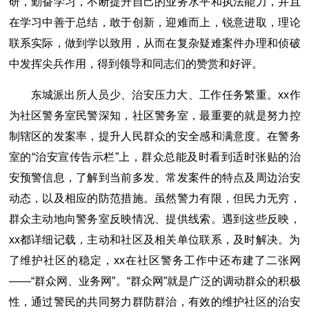
研，勤奋学习，不断提升自己的业务水平和执法能力，并且
在学习中善于总结，敢于创新，迎难而上，锐意进取，理论
联系实际，做到学以致用，从而在复杂疑难案件办理和侦破
中发挥尖兵作用，得到领导和同志们的赞赏和好评。
东城派出所人员少、治安压力大、工作任务繁重。xx作
为社区警务室民警深知，社区警务室，最重要的就是努力控
制辖区的发案率，提升人民群众的安全感和满意度。在警务
室的“治安宣传告示栏”上，群众总能及时看到适时张贴的治
安预警信息，了解到当前多发、常发案件的特点及周边治安
动态，以及相应的防范措施。虽然警力有限，但民力无穷，
群众主动地向警务室反映情况、提供线索。遇到这些反映，
xx都详细记载，主动和社区及相关单位联系，及时解决。为
了维护社区的稳定，xx在社区警务工作中还布建了二张网
――“群众网、业务网”。“群众网”就是广泛的调动群众的积极
性，通过警民的共同努力群防群治，有效的维护社区的治安