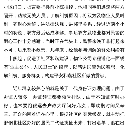
小区门口，扬言要把楼前小院推掉，他和同事们迅速将两方
隔开，劝散无关人员，了解纠纷原因，将双方及物业人员叫
到一齐耐心劝解，讲法律法规，讲邻里关系，经过近两个小
时的劝说，双方最后达成和解。事后双方及物业都对民警的
耐心工作十分感谢，当时正在气头上，民警来晚了非打起来
不可，后果都不敢想。几年来，经他参与调解的群众纠纷有
二十多起，促进了社区和谐建设，物业公司专程送他一面绣
有“业主公仆，人民卫士”的锦旗，以感谢民警为民着想、化
解纠纷、服务群众，构建平安和谐社区所做的贡献。
近年群众较关心的就是关于二代身份证办理问题，由于
办证人较多，办证领证都要领号排队，由于不知证何时办
好，也常要跑很远去户政大厅问好几次，即耽搁时间又辛
苦。群众的困难记在心里，根据社区的实际状况，就主动把
邢钢北社区办好的居民二代证挑捡出来，打出名单，贴在出