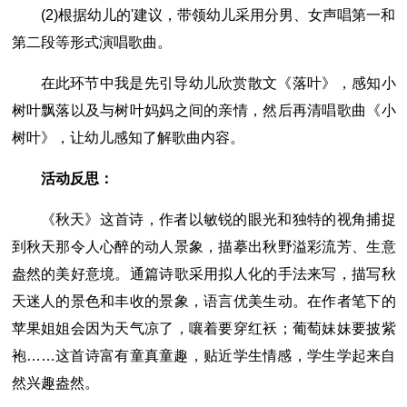
(2)根据幼儿的'建议，带领幼儿采用分男、女声唱第一和
第二段等形式演唱歌曲。
在此环节中我是先引导幼儿欣赏散文《落叶》，感知小
树叶飘落以及与树叶妈妈之间的亲情，然后再清唱歌曲《小
树叶》，让幼儿感知了解歌曲内容。
活动反思：
《秋天》这首诗，作者以敏锐的眼光和独特的视角捕捉
到秋天那令人心醉的动人景象，描摹出秋野溢彩流芳、生意
盎然的美好意境。通篇诗歌采用拟人化的手法来写，描写秋
天迷人的景色和丰收的景象，语言优美生动。在作者笔下的
苹果姐姐会因为天气凉了，嚷着要穿红袄；葡萄妹妹要披紫
袍……这首诗富有童真童趣，贴近学生情感，学生学起来自
然兴趣盎然。