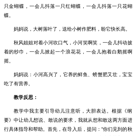
只金蝴蝶，一会儿抖落一只红蝴蝶，一会儿抖落一只花蝴
蝶。
妈妈说，大树落叶了，送给小树作肥料，盼它快长高。
秋风姐姐对着小河吹口气，小河笑啊笑，一会儿抖动披
着的纱巾，一会儿掀起一个浪花花，一会儿抱着白鹅摇啊
摇。
妈妈说：小河高兴了，它养的鲜鱼、螃蟹肥又壮，宝宝
吃了有营养。
教学反思：
教学中我主要引导幼儿注意听，大胆表达。根据《纲
要》中让幼儿想说、敢说的要求，我就从想和敢这两方面进
行具体指导和帮助。首先，在导入后，提问：“你们见到的秋