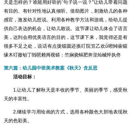
天是怎样的？谁能用好听的`句子说一说？”让幼儿带着问题
有目的、有针对性地认真倾听。借助图片，刺激幼儿的各种
感官，激发幼儿想说。利用各种教学方法和游戏，给幼儿提
供自己表达的机会，让幼儿敢说。这节课让幼儿体会了语言
美，达到会用优美语言的目的，这节课下来，我觉得还是有
很多不足之处，说话有点拢镅圆还痪叮院笪乙欢ǘ嘧⒁庥镅
缘木叮嗷劬丁⒂琶赖拇视铩：竺娴挠蜗肥奔湟灿械悴执佟
第六篇：幼儿园中班美术教案《秋天》含反思
活动目标：
1.让幼儿了解秋天是丰收的季节、美丽的季节，感受秋
天的丰富性。
2.继续学习用绘画的方式，选用各种颜色大胆地表现秋
天的色彩美。