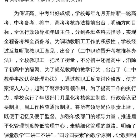
为保证高、中考出好成绩，学校每年九月开始新一轮高
考、中考备考，将中、高考考核办法提前出台，明确方向目
标，全体行政领导和年级主任，分到各班各科去指导，实现
全程备考和全员备考。为调动教职工工作的积极性，学校经
过反复听取教职工意见，出台了《二中职称晋升考核推荐办
法》，全校教职工一把尺子衡量，不分初中还是高中，消除
了初高中的隔阂。为了规范教师的教学行为，出台了《二中
教学事故认定处理办法》，通过教职工反复讨论修改，使方
案深入人心，起到了警示和引领作用。为了提高工作的执行
力，学校实行了年级部门月量化考核奖励制度、行政会议记
要制度、周工作检查通报制度。将所有领导岗位职责上墙，
既便于记忆又便于监督。加强年级部门的领导力量，推进扁
平化管理制度降低管理中心，走精细化管理的道路。明确了
课堂教学“三讲三不讲”，“四导四要素”的教学原则，让教师明