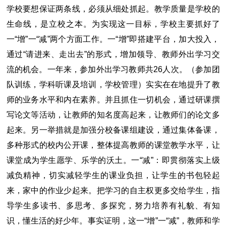
学校要想保证两条线，必须从细处抓起。教学质量是学校的
生命线，是立校之本。为实现这一目标，学校主要抓好了
一“增”一“减”两个方面工作。一“增”即搭建平台，加大投入，
通过“请进来、走出去”的形式，增加领导、教师外出学习交
流的机会。一年来，参加外出学习教师共26人次。（参加团
队训练，学科听课及培训，学校管理）实实在在地提升了教
师的业务水平和内在素养。并且抓住一切机会，通过研课撰
写论文等活动，让教师的知名度高起来，让教师们的论文多
起来。另一举措就是加强分校备课组建设，通过集体备课，
多种形式的校内公开课，整体提高教师的课堂教学水平，让
课堂成为学生愿学、乐学的沃土。一“减”：即贯彻落实上级
减负精神，切实减轻学生的课业负担，让学生的书包轻起
来，家中的作业少起来。把学习的自主权更多交给学生，指
导学生多读书、多思考、多探究，努力培养有礼貌、有知
识，懂生活的好少年。事实证明，这一“增”一“减”，教师和学