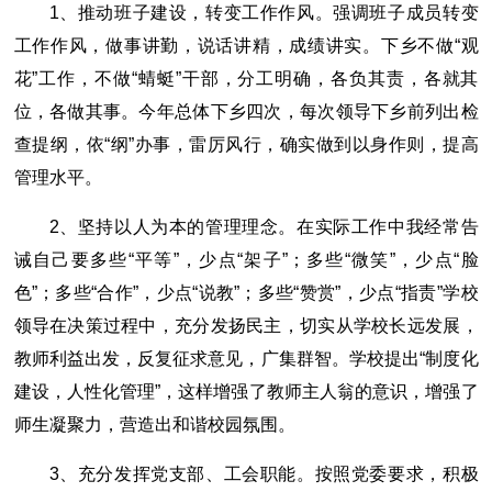
1、推动班子建设，转变工作作风。强调班子成员转变
工作作风，做事讲勤，说话讲精，成绩讲实。下乡不做“观
花”工作，不做“蜻蜓”干部，分工明确，各负其责，各就其
位，各做其事。今年总体下乡四次，每次领导下乡前列出检
查提纲，依“纲”办事，雷厉风行，确实做到以身作则，提高
管理水平。
2、坚持以人为本的管理理念。在实际工作中我经常告
诫自己要多些“平等”，少点“架子”；多些“微笑”，少点“脸
色”；多些“合作”，少点“说教”；多些“赞赏”，少点“指责”学校
领导在决策过程中，充分发扬民主，切实从学校长远发展，
教师利益出发，反复征求意见，广集群智。学校提出“制度化
建设，人性化管理”，这样增强了教师主人翁的意识，增强了
师生凝聚力，营造出和谐校园氛围。
3、充分发挥党支部、工会职能。按照党委要求，积极