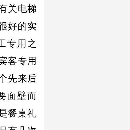
有关电梯
很好的实
工专用之
宾客专用
个先来后
要面壁而
是餐桌礼