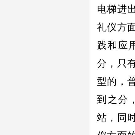
电梯进
礼仪方
践和应
分，只
型的，
到之分
站，同