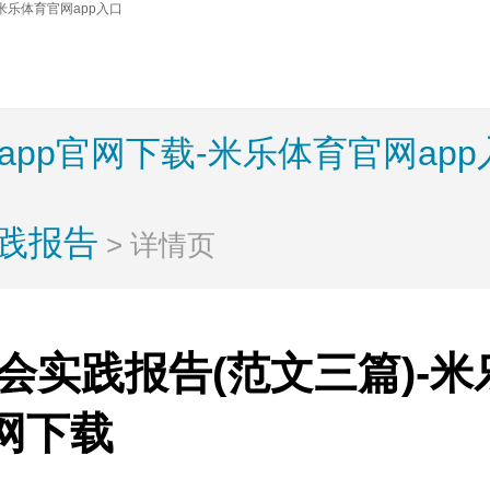
米乐体育官网app入口
app官网下载-米乐体育官网app
践报告
> 详情页
会实践报告(范文三篇)-米
官网下载