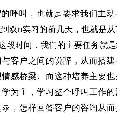
谓的呼叫，也就是要求我们主动
到双n实习的前几天，也就是从
日这段时间，我们的主要任务就
们与客户之间的说辞，从而搭建
理情感桥梁。而这种培养主要也
自学为主，学习整个呼叫工作的
笔录，怎样回答客户的咨询从而