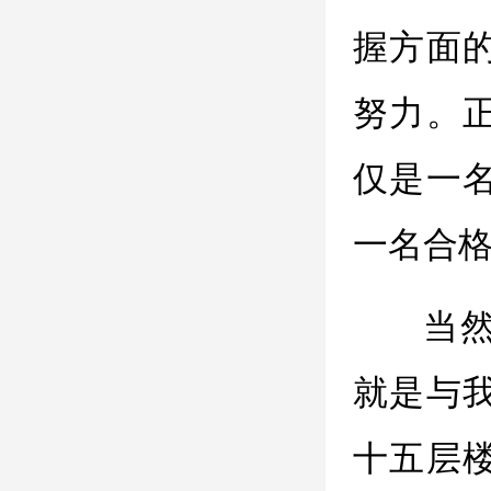
握方面
努力。
仅是一
一名合
当
就是与
十五层