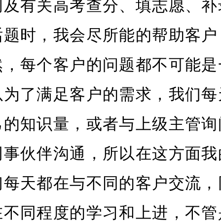
问及有关高考查分、填志愿、补
话题时，我会尽所能的帮助客户
然，每个客户的问题都不可能是
以为了满足客户的需求，我们每
己的知识量，或者与上级主管询
同事伙伴沟通，所以在这方面我
们每天都在与不同的客户交流，
在不同程度的学习和上进，不管