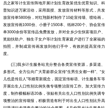
员之家等计生宣传阵地开展计划生育政策优生优育知识、科
普知识进万家活动，采用面授、发放宣传材料等形式，共发
放宣传单5800份，对红翔新村制作了10处宣传墙、喷绘画，
发放宣传画1000份、小册子1500本、纸杯200个、协会宣传
单3000余份等宣传品免费发放，并对全乡少生快富项目户、
奖励扶助户、独生子女户等计划生育家庭户进行了全家福的
拍照，并制成宣传画发放到他们手中，有效的提高宣传力
度。
(三)我乡计生服务站充分整合各类宣传资源，多渠道、
多形式、全方位向广大育龄群众宣传“生男生女都一样”、“女
儿也是传后人”等婚育新观念，固定宣传标语、计生服务车等
开展出生人口性别比例失衡专项整治宣传工作。加大宣传力
度，制作横幅标语20条，张贴有关出生人口性别比例失调专
项整治的宣传墙报，积极营造有利于对出生人口性别比升高
问题进行专项集中整治的社会氛围。6月份我乡计生服务站