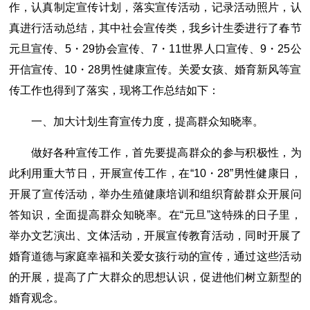
作，认真制定宣传计划，落实宣传活动，记录活动照片，认
真进行活动总结，其中社会宣传类，我乡计生委进行了春节
元旦宣传、5・29协会宣传、7・11世界人口宣传、9・25公
开信宣传、10・28男性健康宣传。关爱女孩、婚育新风等宣
传工作也得到了落实，现将工作总结如下：
一、加大计划生育宣传力度，提高群众知晓率。
做好各种宣传工作，首先要提高群众的参与积极性，为
此利用重大节日，开展宣传工作，在“10・28”男性健康日，
开展了宣传活动，举办生殖健康培训和组织育龄群众开展问
答知识，全面提高群众知晓率。在“元旦”这特殊的日子里，
举办文艺演出、文体活动，开展宣传教育活动，同时开展了
婚育道德与家庭幸福和关爱女孩行动的宣传，通过这些活动
的开展，提高了广大群众的思想认识，促进他们树立新型的
婚育观念。