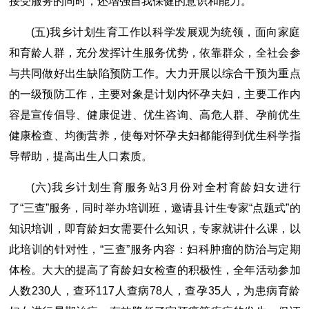
接受服务的同时，还增强自我保健的意识和能力。
(五)我乡计划生育工作以科学发展观为统领，面向家庭
和育龄人群，充分发挥计生服务优势，依靠群众，全社会参
与共同做好出生缺陷预防工作。大力开展以综合干预为重点
的一级预防工作，主要对象是计划内怀孕夫妇，主要工作内
容是宣传倡导、健康促进、优生咨询、高危人群、孕前优生
健康检查、均衡营养，使每对怀孕夫妇都能得到优生科学指
导帮助，提高出生人口素质。
(六)我乡计划生育服务站3月份对全村育龄妇女进行
了“三查”服务，同时举办培训班，邀请县计生专家“点题式”的
知识培训，即育龄妇女需要什么知识，专家就讲什么课，以
此培训的针对性，“三查”服务内容：妇科肿瘤的防治与定期
体检。大大的提高了育龄妇女检查的积极性，全年活动参加
人数230人，查环117人查病78人，查孕35人，为患病育龄