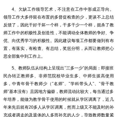
4、欠缺工作领导艺术，不注意在工作中形成正导向。
领导工作大多停留在布置的多督促检查的少，更谈不上总结
反馈了，因此干好干坏一个样，干多干少一个样，扼杀了教
师工作中的积极性及创造性，不能调动全体教师的争好、争
优、向优秀学习的积极性。因此建议每项工作都要做到有布
置，有落实，有检查、有总结，奖惩分明，从而让教师把心
思全部集中到工作上。
5、教师队伍从结构上呈现出"三多一少"的局面：即接班
民办转正教师多、非师范院校毕业生多、中师生拔高使用
多，中青年骨干教师少（"名师"、"学科带头人"、"骨干教
师"基本没有）且因地方偏僻，教师流动比较大，每当通过多
年培养，能做为教学骨干使用的时候就从学区调离了，近几
年来先后就有20多人从学区调离，然而上级又不能及时的补
充或者调走的及退体的人多而补充的人少，导致教师数量紧