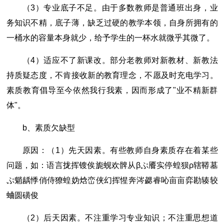
（3）专业底子不足。由于多数教师是普通班出身，业
务知识不精，底子薄，缺乏过硬的教学本领，自身所拥有的
一桶水的容量本身就少，给予学生的一杯水就微乎其微了。
（4）适应不了新课改。部分老教师对新教材、新教法
持质疑态度，不肯接收新的教育理念，不愿及时充电学习。
素质教育倡导至今依然我行我素，因而形成了"业不精新群
体"。
b、素质欠缺型
原因：（1）先天因素。有些教师自身素质存在着某些
问题，如：语言拢挥锼俟旎蚬欢髀从βぷ餍实停蝗狈ρ辖鞯墓
ぷ魈龋悸俏侍獠蝗妫焓峦侠幻挥惺奔涔勰睿吣亩亩弈勘辏较
蛐圆磺俊
（2）后天因素。不注重学习专业知识；不注重思想道